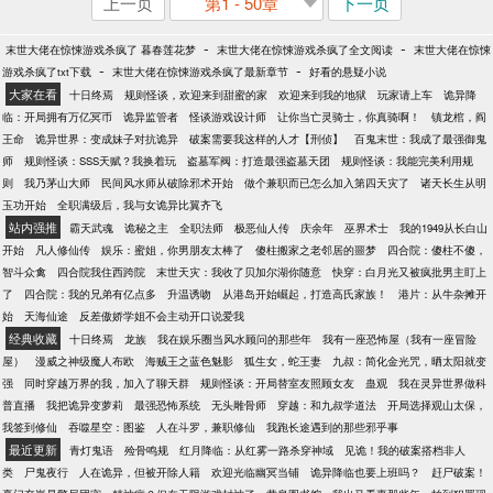
上一页
第1 - 50章
下一页
-
-
末世大佬在惊悚游戏杀疯了 暮春莲花梦
末世大佬在惊悚游戏杀疯了全文阅读
末世大佬在惊悚
-
-
游戏杀疯了txt下载
末世大佬在惊悚游戏杀疯了最新章节
好看的悬疑小说
大家在看
十日终焉
规则怪谈，欢迎来到甜蜜的家
欢迎来到我的地狱
玩家请上车
诡异降
临：开局拥有万亿冥币
诡异监管者
怪谈游戏设计师
让你当亡灵骑士，你真骑啊！
镇龙棺，阎
王命
诡异世界：变成妹子对抗诡异
破案需要我这样的人才【刑侦】
百鬼末世：我成了最强御鬼
师
规则怪谈：SSS天赋？我换着玩
盗墓军阀：打造最强盗墓天团
规则怪谈：我能完美利用规
则
我乃茅山大师
民间风水师从破除邪术开始
做个兼职而已怎么加入第四天灾了
诸天长生从明
玉功开始
全职满级后，我与女诡异比翼齐飞
站内强推
霸天武魂
诡秘之主
全职法师
极恶仙人传
庆余年
巫界术士
我的1949从长白山
开始
凡人修仙传
娱乐：蜜姐，你男朋友太棒了
傻柱搬家之老邻居的噩梦
四合院：傻柱不傻，
智斗众禽
四合院我住西跨院
末世天灾：我收了贝加尔湖你随意
快穿：白月光又被疯批男主盯上
了
四合院：我的兄弟有亿点多
升温诱吻
从港岛开始崛起，打造高氏家族！
港片：从牛杂摊开
始
天海仙途
反差傲娇学姐不会主动开口说爱我
经典收藏
十日终焉
龙族
我在娱乐圈当风水顾问的那些年
我有一座恐怖屋（我有一座冒险
屋）
漫威之神级魔人布欧
海贼王之蓝色魅影
狐生女，蛇王妻
九叔：简化金光咒，晒太阳就变
强
同时穿越万界的我，加入了聊天群
规则怪谈：开局替室友照顾女友
蛊观
我在灵异世界做科
普直播
我把诡异变萝莉
最强恐怖系统
无头雕骨师
穿越：和九叔学道法
开局选择观山太保，
我签到修仙
吞噬星空：图鉴
人在斗罗，兼职修仙
我跑长途遇到的那些邪乎事
最近更新
青灯鬼语
殓骨鸣规
红月降临：从红雾一路杀穿神域
见诡！我的破案搭档非人
类
尸鬼夜行
人在诡异，但被开除人籍
欢迎光临幽冥当铺
诡异降临也要上班吗？
赶尸破案！