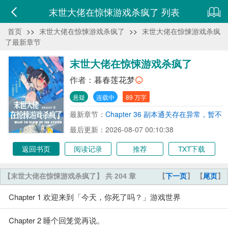
末世大佬在惊悚游戏杀疯了 列表
首页
>>
末世大佬在惊悚游戏杀疯了
>>
末世大佬在惊悚游戏杀疯
了最新章节
末世大佬在惊悚游戏杀疯了
作者：
暮春莲花梦
悬疑
连载中
89 万字
最新章节：
Chapter 36 副本通关存在异常，暂不
进行通关评价。
最后更新：2026-08-07 00:10:38
返回书页
阅读记录
推荐
TXT下载
【末世大佬在惊悚游戏杀疯了】 共 204 章
【
下一页
】 【
尾页
】
Chapter 1 欢迎来到「今天，你死了吗？」游戏世界
Chapter 2 睡个回笼觉再说。