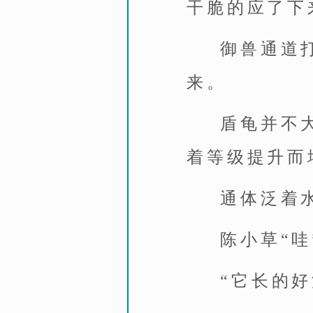
干脆的应了下
御兽通道
来。
盾龟并不
着等级提升而
通体泛着
陈小草“
“它长的好