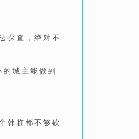
】
法探查，绝对不
小的城主能做到
个韩临都不够砍