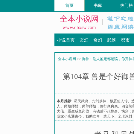
首页
书库
热门榜
全本小说网
www.qbxsw.com
小说首页
玄幻
奇幻
武侠
都市
全本小说网
>>
御兽：别人鉴定都是骗，你开神
第104章 兽是个好
本月推荐:
霸天武魂
、
九剑杀神
、
极恶仙人传
、
人
、
师娘师姑，师尊师姐，修行爽爽爽
、
四合院
大佬
、
重生咸鱼岗位，有钱后不想翻身
、
快穿：
我家小店通古今，我助女帝一统天下
、
全球冰封