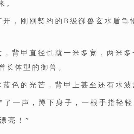
来。
打开，刚刚契约的B级御兽玄水盾龟
大，背甲直径也就一米多宽，两米多
增长体型的御兽。
水蓝色的光芒，背甲上甚至还有水波
哇”了一声，蹲下身子，一根手指轻
漂亮！”