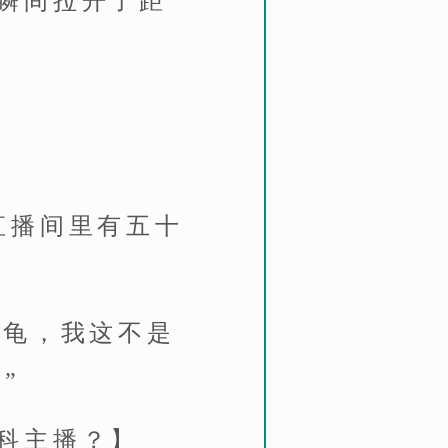
瞬间拉开了距
直播间里有五十
盾龟，我这不是
”
科主播？】