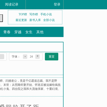
阅读记录
登录
TOP榜
写作榜
手机小说
最近更新
新书入库
全部小说
青春
穿越
女生
其他
-
+
字体：
24
重置
师
、
闪婚老公，竟是千亿霸道总裁
、
我不是野
途
、
末世：从照顾邻妻开始
、
怀崽后被迫嫁给疯批
的红小鬼
、
四合院之我和大茂做亲家
、
十重幻境
、