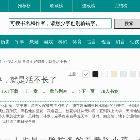
推荐榜
收藏榜
连载榜
完结榜
历史
军事
悬疑
游戏
科幻
体育
古言
现言
幻言
仙侠
兽
>> 第104章 兽是个好御兽，就是活不长了
主题：
御兽，就是活不长了
TXT下载
上一章
章节列表
>下一页
加入书签
←
→
造化仙葫
、
穿书末世漂亮女配被男主抱走了
、
我在娱乐圈当风水顾问的那些年
、
全职法
我住西跨院
、
降临他的盛夏
、
武道霸主
、
校花学姐从无绯闻，直到我上大学
、
天海仙
路人甲总被大佬一见钟情
、
斗罗：左手炎帝右手荒天帝
、
登对
、
四合院：地下交通站
：我打造了末日安全屋