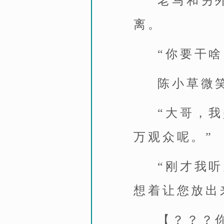
老马和另
离。
“你要干啥
陈小草微
“大哥，
万观众呢。”
“刚才我
想着让您放出
【？？？