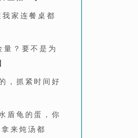
在我家连餐桌都
金量？要不是为
】
的，抓紧时间好
水盾龟的蛋，你
么拿来炖汤都