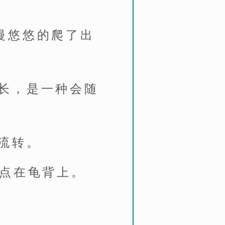
慢悠悠的爬了出
长，是一种会随
流转。
轻点在龟背上。