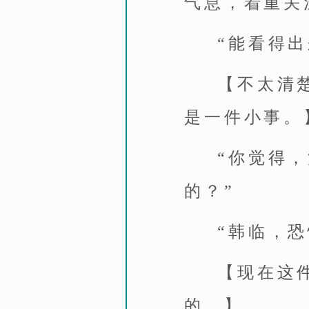
气息，着重关
“能看得
【不太清
是一件小事。
“你觉得
的？”
“韩临，
【现在这
的。】