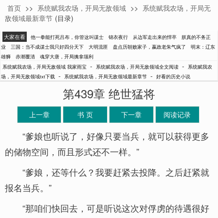
首页
>>
系统赋我农场，开局无敌领域
>>
系统赋我农场，开局无
我家雨宝
敌领域最新章节
(目录)
大家在看
他一拳能打死吕布，你管这叫谋士
锦衣夜行
从边军走出来的悍卒
朕真的不务正
业
三国：当不成谋士我只好四分天下
大明流匪
盘点历朝败家子，嬴政老朱气疯了
明末：辽东
雄狮
赤潮覆清
魂穿大唐，开局擒拿颉利
-
-
系统赋我农场，开局无敌领域 我家雨宝
系统赋我农场，开局无敌领域全文阅读
系统赋我农
-
-
场，开局无敌领域txt下载
系统赋我农场，开局无敌领域最新章节
好看的历史小说
第439章 绝世猛将
上一章
书 页
下一章
阅读记录
“爹娘也听说了，好像只要当兵，就可以获得更多
的储物空间，而且形式还不一样。”
“爹娘，还等什么？我要赶紧去投降。之后赶紧就
报名当兵。”
“那咱们快回去，可是听说这次对俘虏的待遇很好