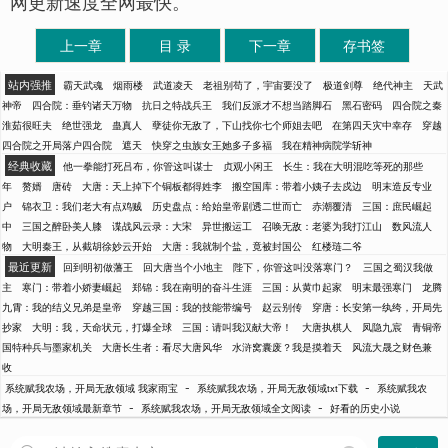
网更新速度全网最快。
上一章
目 录
下一章
存书签
站内强推
霸天武魂
烟雨楼
武道凌天
老祖别苟了，宇宙要没了
极道剑尊
绝代神主
天武
神帝
四合院：垂钓诸天万物
抗日之特战兵王
我们反派才不想当踏脚石
黑石密码
四合院之秦
淮茹很旺夫
绝世强龙
蛊真人
孽徒你无敌了，下山找你七个师姐去吧
在第四天灾中幸存
穿越
四合院之开局落户四合院
遮天
快穿之虫族女王她多子多福
我在精神病院学斩神
经典收藏
他一拳能打死吕布，你管这叫谋士
贞观小闲王
长生：我在大明混吃等死的那些
年
赘婿
唐砖
大唐：天上掉下个铜板都得姓李
搬空国库：带着小姨子去戍边
明末造反专业
户
锦衣卫：我们老大有点鸡贼
历史盘点：给始皇帝剧透二世而亡
赤潮覆清
三国：庶民崛起
中
三国之醉卧美人膝
谍战风云录：大宋
异世搬运工
召唤无敌：老婆为我打江山
数风流人
物
大明秦王，从截胡徐妙云开始
大唐：我就制个盐，竟被封国公
红楼琏二爷
最近更新
回到明初做藩王
回大唐当个小地主
陛下，你管这叫没落寒门？
三国之蜀汉我做
主
寒门：带着小娇妻崛起
郑锦：我在南明的奋斗生涯
三国：从黄巾起家
明末最强寒门
龙腾
九霄：我的结义兄弟是皇帝
穿越三国：我的技能带编号
赵云别传
穿唐：长安第一纨绔，开局先
抄家
大明：我，天命状元，打爆全球
三国：请叫我汉献大帝！
大唐执棋人
凤隐九宸
青铜帝
国特种兵与墨家机关
大唐长生者：看尽大唐风华
水浒窝囊废？我是摸着天
风流大晟之财色兼
收
-
-
系统赋我农场，开局无敌领域 我家雨宝
系统赋我农场，开局无敌领域txt下载
系统赋我农
-
-
场，开局无敌领域最新章节
系统赋我农场，开局无敌领域全文阅读
好看的历史小说