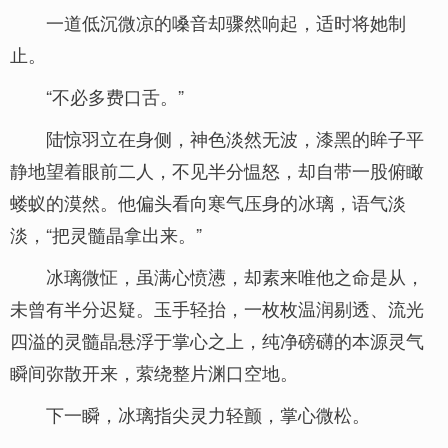
一道低沉微凉的嗓音却骤然响起，适时将她制
止。
“不必多费口舌。”
陆惊羽立在身侧，神色淡然无波，漆黑的眸子平
静地望着眼前二人，不见半分愠怒，却自带一股俯瞰
蝼蚁的漠然。他偏头看向寒气压身的冰璃，语气淡
淡，“把灵髓晶拿出来。”
冰璃微怔，虽满心愤懑，却素来唯他之命是从，
未曾有半分迟疑。玉手轻抬，一枚枚温润剔透、流光
四溢的灵髓晶悬浮于掌心之上，纯净磅礴的本源灵气
瞬间弥散开来，萦绕整片渊口空地。
下一瞬，冰璃指尖灵力轻颤，掌心微松。