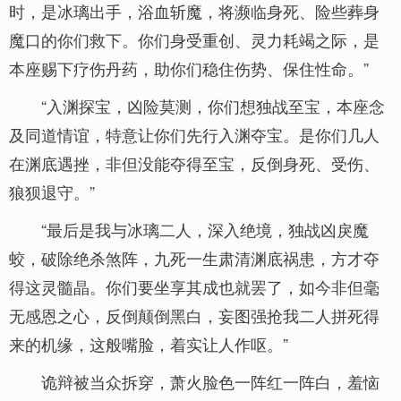
时，是冰璃出手，浴血斩魔，将濒临身死、险些葬身
魔口的你们救下。你们身受重创、灵力耗竭之际，是
本座赐下疗伤丹药，助你们稳住伤势、保住性命。”
“入渊探宝，凶险莫测，你们想独战至宝，本座念
及同道情谊，特意让你们先行入渊夺宝。是你们几人
在渊底遇挫，非但没能夺得至宝，反倒身死、受伤、
狼狈退守。”
“最后是我与冰璃二人，深入绝境，独战凶戾魔
蛟，破除绝杀煞阵，九死一生肃清渊底祸患，方才夺
得这灵髓晶。你们要坐享其成也就罢了，如今非但毫
无感恩之心，反倒颠倒黑白，妄图强抢我二人拼死得
来的机缘，这般嘴脸，着实让人作呕。”
诡辩被当众拆穿，萧火脸色一阵红一阵白，羞恼