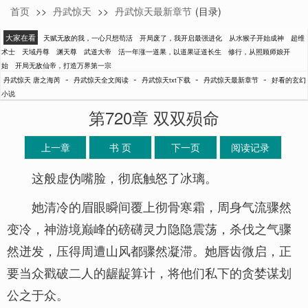
首页
>>
丹武惊天
>>
丹武惊天最新章节
(目录)
唐之海芮
大家在看
天赋无敌的我，一心只想苟活
开局废了，我开启最强进化
从水猴子开始成神
超维
术士
天域丹尊
渊天尊
武道大帝
活一年涨一道果，以道果证道长生
修行，从照顾师娘开
始
开局无敌仙帝，打造万界第一宗
-
-
-
-
丹武惊天 唐之海芮
丹武惊天全文阅读
丹武惊天txt下载
丹武惊天最新章节
好看的玄幻
小说
第720章 双双殒命
上一章
书 页
下一页
阅读记录
这般虚伪嘴脸，彻底触怒了冰璃。
她清冷的眉眼瞬间覆上彻骨寒霜，周身气流骤然
变冷，神游境巅峰的磅礴灵力隐隐震荡，杀伐之气骤
然迸发，压得周遭山风都骤然凝滞。她唇齿微启，正
要当众戳破二人的龌龊算计，将他们私下的贪婪谋划
公之于众。