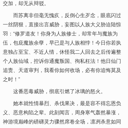
交加，却无从辩驳。
而苏离非但毫无愧疚，反倒心生歹念，眼底闪过
一丝阴狠，直接出言威胁，妄图以人族大义胁迫陆惊
羽：“修罗道友！你身为人族修士，却常年与魔族为
伍，包庇魔族余孽，早已是与人族相悖！今日你若执
意独占至宝、不近人情，休怪我二人回去之后传遍整
个人族仙域，控诉你通魔叛国、徇私枉法！他日仙门
追责、天道审判，我看你如何收场，必有你追悔莫及
之时！”
这番恶毒威胁，彻底引燃了冰璃的怒火。
她本就性情暴烈、杀伐果决，最是容不得忘恩负
义、恶意构陷之辈。此刻闻言，周身寒气轰然暴涨，
神游境巅峰的磅礴灵力骤然席卷全场，凛冽杀意如同