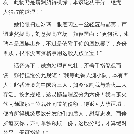
友，此物乃是暗渊所得机缘，本该论功平分，绝无一
人独占的道理！”
她抬眼扫过冰璃，眼底闪过一丝轻蔑与鄙夷，声
调陡然拔高，刻意拔高立场、颠倒黑白：“更何况，冰
璃本是魔族出身，不过是依附于你的魔奴罢了，身份
卑贱，根本没有资格享用这般人族至宝！”
话音落下，她愈发理直气壮，掰着手指侃侃而
谈，强行捏造公允规矩：“我等此番入渊小队，本有五
人！此番险境之中陨落三人，如今仅剩我与萧火二人
存活。按照规矩，这灵髓晶理应分为六份！我与萧火
代为领取那三位战死同道的份额，待返回人族疆域，
便将所得机缘尽数分发他们的后人，慰藉忠魂。而修
罗道友你，亦可单独领取一份，这般分配，才算绝对
公平，无可指摘！”