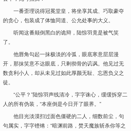
一番歪理说得冠冕堂皇，将坐享其成、巧取豪夺
的贪心，包装成了体恤同道、公允处事的大义。
听闻这番颠倒黑白的诡辩，陆惊羽竟是被气笑
了。
他唇角勾起一抹极淡的冷弧，眼底寒意层层漫
开，那抹笑意不达眼底，只剩彻骨的讥讽。他见过无
数贪利小人，却从未见过如此厚颜无耻、忘恩负义之
徒。
“公平？”陆惊羽声线清冷，字字诛心，缓缓拆穿二
人的所有伪装，“本座倒是今日开了眼界。”
他目光淡漠扫过面色僵硬的二人，细数前尘，句
句属实，字字铿锵：“暗渊前路，焚天魔族斩杀你等之