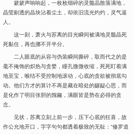
簌簌声响响起，一枚枚细碎的灵髓晶散落满地，
晶莹剔透的晶块沾着尘土，却依旧流光灼灼，灵气逼
人。
这一刻，萧火与苏离的目光瞬间被满地灵髓晶死
死黏住，再也挪不开半分。
二人眼底的从容与伪装瞬间撕碎，取而代之的是
毫不掩饰的炽热与贪婪，瞳孔微微收缩，死死盯着满
地至宝，喉结不受控制地滚动，心底的贪欲被彻底勾
动。他们方才的算计不再是藏在暗处的龌龊心思，而
是化作了明目张胆的觊觎，满眼皆是势在必得的贪
念。
见状，苏离立刻上前一步，压下心底的狂喜，故
作公允地开口，字字句句都透着极致的无耻：“修罗道