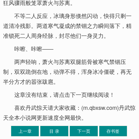
狂风骤雨般笼罩萧火与苏离。
不等二人反应，冰璃身形倏然闪动，快得只剩一
道清冷残影。两道寒气凝成的禁锢之力瞬间落下，精
准锁死二人周身经脉，封尽他们一身灵力。
咔嚓、咔嚓——
两声轻响，萧火与苏离双腿筋骨被寒气禁锢压
制，双双跪倒在地，动弹不得，浑身冰冷僵硬，再无
半分方才的嚣张跋扈。
这章没有结束，请点击下一页继续阅读！
喜欢丹武惊天请大家收藏：(m.qbxsw.com)丹武惊
天全本小说网更新速度全网最快。
上一章
目 录
下一页
存书签