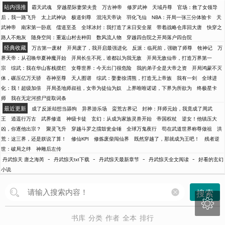
站内强推
霸天武魂
穿越星际妻荣夫贵
万古神帝
修罗武神
天域丹尊
官场：救了女领导
后，我一路飞升
太上武神诀
极道剑尊
混沌天帝诀
羽化飞仙
NBA：开局一张三分体验卡
天
武神帝
南宋第一卧底
儒道至圣
全球冰封：我打造了末日安全屋
带着战略仓库回大唐
快穿之
路人不炮灰
随身空间：重返山村去种田
数风流人物
穿越四合院之开局落户四合院
经典收藏
万古第一废材
开局废了，我开启最强进化
反派：临死前，强吻了师尊
牧神记
万
界天帝：从召唤华夏神魔开始
开局长生不死，谁都以为我无敌
开局无敌仙帝，打造万界第一
宗
综武：我在华山客栈摆烂
女尊世界：今天出门很危险
我的弟子全是大帝之资
开局鸿蒙不灭
体，碾压亿万天骄
吞神至尊
天人图谱
综武：娶妻徐渭熊，打造无上帝族
我有一剑
全球进
化：我！超级加倍
开局圣地师叔祖，女帝为徒仙为奴
上界唯唯诺诺，下界为所欲为
终极星卡
师
我在无定河捞尸提取词条
最近更新
成了反派却想当舔狗
异界游乐场
蛮荒古界记
封神：拜师元始，我竟成了周武
王
逍遥行万古
武界修道
神级卡徒
玄幻：从成为家族灵兽开始
帝国权杖
逆女！他镇压大
凶，你逐他出宗？
聚灵飞升
穿越斗罗之擂鼓瓮金锤
全球万鬼夜行
苟在武道世界称尊做祖
洪
荒：这三界，还是朕说了算！
修仙KPI
修炼废柴闯仙界
既然穿越了，那就成为王吧！
残者逆
世：破局之绊
神雕后左传
-
-
-
-
丹武惊天 唐之海芮
丹武惊天txt下载
丹武惊天最新章节
丹武惊天全文阅读
好看的玄幻
小说
搜索

书库
分类
作者
全本
排行