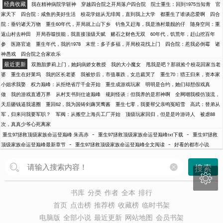
经典收藏
我在精神病院学斩神
穿越四合院之开局落户四合院
院士重生：回到1975当知青
官
家天下
四合院：咸鱼的美好生活
校花学姐从无绯闻，直到我上大学
都重生了谁谈恋爱啊
四合
院：垂钓诸天万物
重生60年代，开局就上山下乡
钓鱼又赶海，我是渔村最靓的仔
随身空间：重
返山村去种田
开局吞噬技能，我直接顶级天赋
赌石之财色无双
60年代，饥荒年，赶山挖百年
参
医路官途
重生年代，我的1978
末世：多子多福，开局校花找上门
四合院：惹我必倒霉
诸
神愚戏
四合院之合家欢乐
最近更新
双胞胎萝莉上门，她妈病娇女教授
我的大小魔女
甩我是吧？那就捡个校花回家当老
婆
重生在好莱坞
我的区长老婆
我被炒后，市值暴跌，女总裁哭了
重生70：猎王归来，资本家
小姐求我娶
权力巅峰：从拒绝省厅千金开始
重生成游戏玩家
明明是合约，她们却想假戏真
做
我的游戏直通万界
从村支书到仕途巅峰
规则怪谈：但我养的是邪神啊
全网嘲我模仿顶流，
天后砸钱逼我退圈
重回62，我为国铸剑薅哭鹰酱
重生七零，我要帮父亲鸣冤昭雪
高武：替弟从
军，归来问我要军职？
军阀：从搬空上海兵工厂开始
顶级玩家回归，但是是吟游诗人
被虐88
次，真真少爷心死离家
-
-
重生97拯救顶级家族命运登巅峰 朱高赤
重生97拯救顶级家族命运登巅峰txt下载
重生97拯救
-
-
顶级家族命运登巅峰最新章节
重生97拯救顶级家族命运登巅峰全文阅读
好看的都市小说
搜索

书库
分类
作者
全本
排行
首页
点击榜
推荐榜
收藏榜
临时书架
电脑版
全部小说
最近更新
网站地图
会员书架