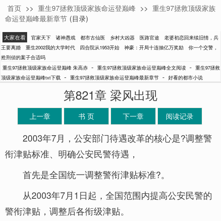
首页
>>
重生97拯救顶级家族命运登巅峰
>>
重生97拯救顶级家族
朱高赤
命运登巅峰最新章节
(目录)
大家在看
官家天下
诸神愚戏
都市古仙医
乡村大凶器
医路官途
老婆初恋回来续旧情，兵
王要离婚
重生2002我的大学时代
四合院从1953开始
神豪：开局十连抽亿万奖励
你一个交警，
抢刑侦的案子合适吗
-
-
重生97拯救顶级家族命运登巅峰 朱高赤
重生97拯救顶级家族命运登巅峰全文阅读
重生97拯救
-
-
顶级家族命运登巅峰txt下载
重生97拯救顶级家族命运登巅峰最新章节
好看的都市小说
第821章 梁风出现
上一章
书 页
下一章
阅读记录
2003年7月，公安部门待遇改革的核心是?调整警
衔津贴标准、明确公安民警待遇，
首先是全国统一调整警衔津贴标准?。
从2003年7月1日起，全国范围内提高公安民警的
警衔津贴，调整后各衔级津贴。