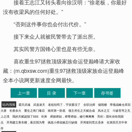
接着王志江又转头看向徐汉明：“徐老板，你最好
没有收梁风的任何好处。”
“否则这件事你也会付出代价。”
接下来众人就被民警带去了派出所。
其实民警方国锋心里也是有些无奈。
喜欢重生97拯救顶级家族命运登巅峰请大家收
藏：(m.qbxsw.com)重生97拯救顶级家族命运登巅峰
全本小说网更新速度全网最快。
上一章
目 录
下一章
存书签
站内强推
霸天武魂
武道凌天
老祖别苟了，宇宙要没了
全职法师
烟雨楼
带着战略仓库回
大唐
长夜余火
重生之将门毒后
南宋第一卧底
领主求生之天赋合成
风水之王
斗破苍穹之无
上之境
我的天赋超脱了SSS
剑来
师娘师姑，师尊师姐，修行爽爽爽
亮剑：团长你给我留
点
开局建立青衣楼，幕后我为尊
疯批小师叔她五行缺德
开局签到荒古圣体
在第四天灾中幸
存