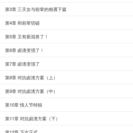
第3章 三天女与前辈的相遇下篇
第4章 和前辈切磋
第5章 又有新混兽了！
第6章 卤渣变强了！
第7章 卤渣变强了
第8章 对抗卤渣方案（上）
第9章 对抗卤渣方案（中）
第10章 情人节特辑
第11章 对抗卤渣方案（下）
第12章 下次正式