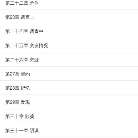
第二十二章 矛盾
第23章 调查上
第二十四章 调查中
第二十五章 突发情况
第二十六章 突袭
第27章 契约
第28章 记忆
第29章 发现
第三十章 欺骗
第三十一章 阴谋