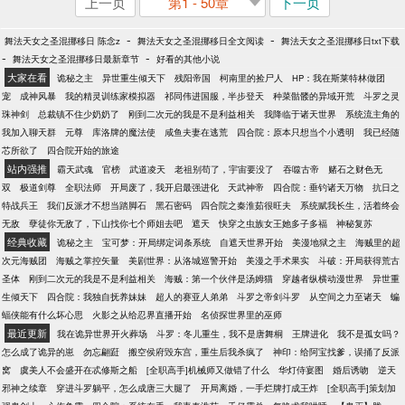
上一页
第1 - 50章
下一页
-
-
舞法天女之圣混挪移日 陈念z
舞法天女之圣混挪移日全文阅读
舞法天女之圣混挪移日txt下载
-
-
舞法天女之圣混挪移日最新章节
好看的其他小说
大家在看
诡秘之主
异世重生倾天下
残阳帝国
柯南里的捡尸人
HP：我在斯莱特林做团
宠
成神风暴
我的精灵训练家模拟器
祁同伟进国服，半步登天
种菜骷髅的异域开荒
斗罗之灵
珠神剑
总裁镇不住少奶奶了
刚到二次元的我是不是利益相关
我降临于诸天世界
系统流主角的
我加入聊天群
元尊
库洛牌的魔法使
咸鱼夫妻在逃荒
四合院：原本只想当个小透明
我已经随
芯所欲了
四合院开始的旅途
站内强推
霸天武魂
官榜
武道凌天
老祖别苟了，宇宙要没了
吞噬古帝
赌石之财色无
双
极道剑尊
全职法师
开局废了，我开启最强进化
天武神帝
四合院：垂钓诸天万物
抗日之
特战兵王
我们反派才不想当踏脚石
黑石密码
四合院之秦淮茹很旺夫
系统赋我长生，活着终会
无敌
孽徒你无敌了，下山找你七个师姐去吧
遮天
快穿之虫族女王她多子多福
神秘复苏
经典收藏
诡秘之主
宝可梦：开局绑定词条系统
自遮天世界开始
美漫地狱之主
海贼里的超
次元海贼团
海贼之掌控矢量
美剧世界：从洛城巡警开始
美漫之手术果实
斗破：开局获得荒古
圣体
刚到二次元的我是不是利益相关
海贼：第一个伙伴是汤姆猫
穿越者纵横动漫世界
异世重
生倾天下
四合院：我独自抚养妹妹
超人的赛亚人弟弟
斗罗之帝剑斗罗
从空间之力至诸天
蝙
蝠侠能有什么坏心思
火影之从给忍界直播开始
名侦探世界里的巫师
最近更新
我在诡异世界开火葬场
斗罗：冬儿重生，我不是唐舞桐
王牌进化
我不是孤女吗？
怎么成了诡异的崽
勿忘翩跹
搬空侯府毁东宫，重生后我杀疯了
神印：给阿宝找爹，误捅了反派
窝
虞美人不会盛开在忒修斯之船
[全职高手]机械师又做错了什么
华灯侍宴图
婚后诱吻
逆天
邪神之续章
穿进斗罗躺平，怎么成唐三大腿了
开局离婚，一手烂牌打成王炸
[全职高手]策划加