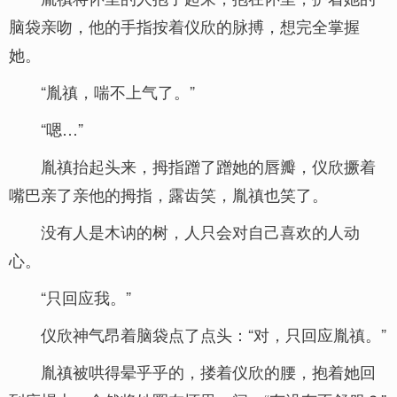
脑袋亲吻，他的手指按着仪欣的脉搏，想完全掌握
她。
“胤禛，喘不上气了。”
“嗯…”
胤禛抬起头来，拇指蹭了蹭她的唇瓣，仪欣撅着
嘴巴亲了亲他的拇指，露齿笑，胤禛也笑了。
没有人是木讷的树，人只会对自己喜欢的人动
心。
“只回应我。”
仪欣神气昂着脑袋点了点头：“对，只回应胤禛。”
胤禛被哄得晕乎乎的，搂着仪欣的腰，抱着她回