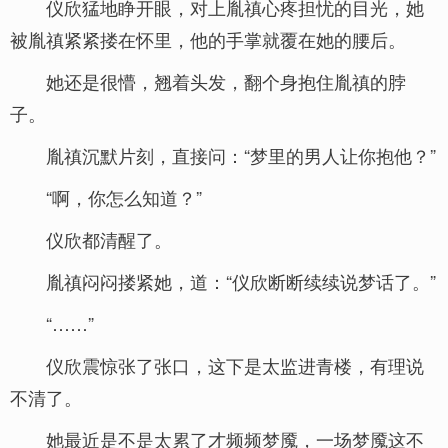
仪欣猛地睁开眼，对上胤禛心疼担忧的目光，她
被胤禛紧紧搂在怀里，他的手掌就覆在她的腰后。
她还是很懵，翘着头发，翻个身抱住胤禛的脖
子。
胤禛沉默片刻，直接问：“梦里的男人让你抱他？”
“啊，你怎么知道？”
仪欣都清醒了。
胤禛闷闷搂紧她，道：“仪欣断断续续说梦话了。”
“……”
仪欣震惊张了张口，这下是太监进青楼，有理说
不清了。
她最近是不是太累了才频频梦魇，一场梦魇这不