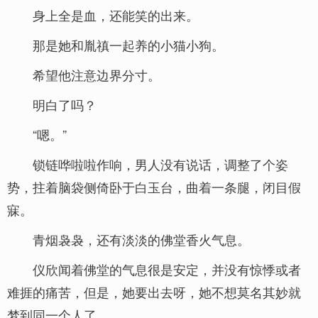
身上全是血，还能笑的出来。
那是她和胤禛一起养的小猫小狗。
希望他注意边界分寸。
明白了吗？
“嗯。”
锁链哗啦啦作响，男人没有说话，调整了个姿
势，拄着脑袋侧倚卧于白玉台，曲着一条腿，闭目假
寐。
青烟袅袅，还有淡淡的佛堂香火气息。
仪欣闻着佛堂的气息很是安定，并没有惊悸或者
难捱的痛苦，但是，她要出去呀，她不想莫名其妙就
梦到同一个人了。