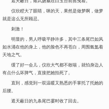
遮天蔽日，耀武扬威在白玉台前摇曳着。
仪欣瞪大了眼睛，咪的天，果然是做梦啊，做梦
就是这么无所顾忌。
刺激！
明显的，男人呼吸平静许多，其中三条尾巴如风
如水涌在他的身上，他的脸色不再苍白，周围氤氲着
天地之气。
缓了好一会儿，仪欣大气都不敢喘，就怕身边人
有点什么坏脾气，直接把她拍死了。
直到，感觉到一双温暖又熟悉的手掌托了托她的
后腰。
遮天蔽日的九条尾巴霎时收了回去。