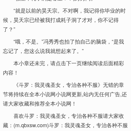
“就是以前的昊天宗。不对啊，我记得你毕业的时
候，昊天宗已经被我打成耗子洞了才对，你不记得
了？”
“哦，不是。”冯秀秀也拍了拍自己的脑袋，“是我
忘记了，您这么说我就想起来了。”
本小章还未完，请点击下一页继续阅读后面精彩
内容！
《斗罗：我灵魂圣女，专治各种不服》无错的章
节将持续在全本小说网小说网更新,站内无任何广告,还
请大家收藏和推荐全本小说网！
喜欢斗罗：我灵魂圣女，专治各种不服请大家收
藏：(m.qbxsw.com)斗罗：我灵魂圣女，专治各种不服