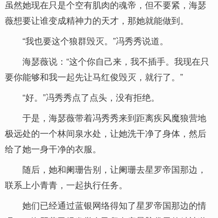
虽然她现在只是个空有肌肉的魂帝，但不要紧，海瑟
薇想要让谁变成精神力的天才，那她就能做到。
“我也要这个狼群毁灭。”冯秀秀说道。
海瑟薇说：“这个你自己来，我不插手。我现在只
要你能够和我一起先让马红俊毁灭，就行了。”
“好。”冯秀秀点了点头，没有拒绝。
于是，海瑟薇带着冯秀秀来到距离疾风魔狼营地
极远处的一个林间泉水处，让她洗干净了身体，然后
给了她一身干净的衣服。
随后，她和阑珊告别，让阑珊去星罗帝国那边，
联系上小青青，一起执行任务。
她们已经通过蓝银网络得知了星罗帝国那边的情