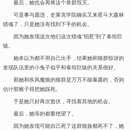
最后，她也会再将这个兽群毁灭。
可是事与愿违，史莱克学院确实又来星斗大森林
猎魂了，只是她没有找到下手的机会。
因为她发现这次他们这次猎魂“招惹”到了泰坦巨
猿。
她本以为都不用自己出手，结果她和狼群惊讶的
发现队伍里的小兔子似乎和泰坦巨猿的关系很好。
那她和疾风魔狼的狼群是万万不能暴露的，否则
估计那猴子得把她踩死。
于是她只好再次蛰伏，寻找着其他的机会。
最后，她等的都要绝望了。
因为她发现可能自己死了这群狼族都死不了，她