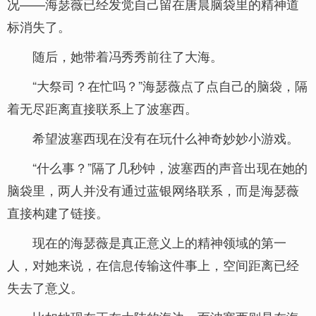
况——海瑟薇已经发觉自己留在唐晨脑袋里的精神道
标消失了。
随后，她带着冯秀秀前往了大海。
“大祭司？在忙吗？”海瑟薇点了点自己的脑袋，隔
着无尽距离直接联系上了波塞西。
希望波塞西现在没有在玩什么神奇妙妙小游戏。
“什么事？”隔了几秒钟，波塞西的声音出现在她的
脑袋里，两人并没有通过蓝银网络联系，而是海瑟薇
直接构建了链接。
现在的海瑟薇是真正意义上的精神领域的第一
人，对她来说，在信息传输这件事上，空间距离已经
失去了意义。