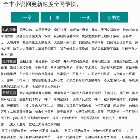
全本小说网更新速度全网最快。
上一章
目 录
下一页
存书签
站内强推
霸天武魂
太荒吞天诀
全职法师
南宋第一卧底
我有九千万亿舔狗金
带着战略仓
库回大唐
穿越星际妻荣夫贵
权欲：从乡镇到省委大院
快穿之虫族女王她多子多福
巫界术
士
天域丹尊
领主求生之天赋合成
大夏第一假太监
我在修仙界搞内卷
我的背后灵是帝皇
风
水之王
快穿之大佬来了，渣渣要倒霉了
我在修仙界大器晚成
我的天赋超脱了SSS
斗破苍穹之
无上之境
经典收藏
诡秘之主
美漫丧钟
宝可梦：开局绑定词条系统
美漫地狱之主
海贼里的超次元海
贼团
海贼之掌控矢量
美剧世界：从洛城巡警开始
美漫之手术果实
四合院大国工匠
穿越者纵
横动漫世界
四合院：我独自抚养妹妹
我家学姐，不是人！
斗罗之帝剑斗罗
从空间之力至诸
天
原神，长枪依旧
蝙蝠侠能有什么坏心思
火影之从给忍界直播开始
诸天之百味人生
系统流
主角的我加入聊天群
名侦探世界里的巫师
最近更新
我在诡异世界开火葬场
继承诡屋？召唤古人我暴富合理吧
王牌进化
薄玉碎
搬空
侯府毁东宫，重生后我杀疯了
神印：给阿宝找爹，误捅了反派窝
神印：被月魔神骗婚后，我揣崽
跑
替嫁随军小可怜，冷面大佬宠上天
海贼：我加载了游戏面板
华灯侍宴图
婚后诱吻
民宿通
万界：从诡异寻亲开始
都市中产日常
快穿疯批男主今天又想锁我小黑屋
开局离婚，一手烂牌打
成王炸
[全职高手]策划加强鬼剑士
斗罗：我白虎女帝，成就至高双神
龙影之下，畏畏爱
你
【鬼灭】胧月
世纪三大冤种之何雨柱
-
-
斗罗：我灵魂圣女，专治各种不服 沈亦初
斗罗：我灵魂圣女，专治各种不服txt下载
斗罗：
-
-
我灵魂圣女，专治各种不服最新章节
斗罗：我灵魂圣女，专治各种不服全文阅读
好看的其他