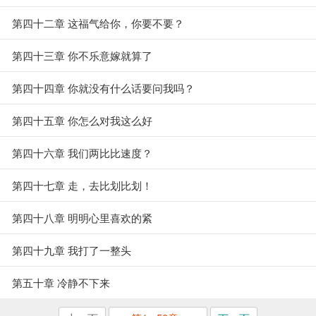
第四十二章 这福气给你，你要不要？
第四十三章 你不乐意嫁就算了
第四十四章 你就没有什么话要问我吗？
第四十五章 你怎么对我这么好
第四十六章 我们两比比速度？
第四十七章 走，去比划比划！
第四十八章 明明心里喜欢的紧
第四十九章 我打了一整头
第五十章 冷静不下来