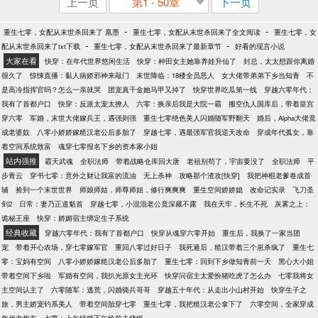
上一页
第1 - 50章
下一页
-
-
重生七零，女配从末世杀回来了 凰墨
重生七零，女配从末世杀回来了全文阅读
重生七零，女
-
-
配从末世杀回来了txt下载
重生七零，女配从末世杀回来了最新章节
好看的现言小说
大家在看
快穿：在年代世界悠闲生活
快穿：种田女主她靠养娃升仙了
封总，太太想跟你离婚
很久了
惊悚直播：黏人病娇邪神来敲门
末世降临：18楼全员恶人
女大佬带弟弟下乡当知青
不
是高冷指挥官吗？怎么一亲就哭
团宠真千金她马甲又掉了
快穿世界吃瓜第一线
穿越六零年代：
我有了首都户口
快穿：反派太宠太撩人
六零：换亲后我是大院一霸
搬空仇人国库后，带着皇宫
穿六零
军婚，末世大佬嫁兵王，遇强则强
重生七零绝色美人闪婚随军野翻天
婚后，Alpha大佬竟
成老婆奴
八零小娇娇嫁糙汉老公后多胎了
穿越七零，遇最强军官我逆天改命
穿成年代孤女，靠
着空间系统致富
魂穿七零报名下乡的资本家小姐
站内强推
霸天武魂
全职法师
带着战略仓库回大唐
老祖别苟了，宇宙要没了
全职法师
平
步青云
穿书七零：意外之财让我富的流油
无上杀神
攻略那个渣攻[快穿]
我把神棍老爹卷成首
辅
捡到一个末世世界
师娘师姑，师尊师姐，修行爽爽爽
重生空间娇娇媳
改命记实录
飞刀圣
剑2
日常：妻乃正道魁首
穿越七零，小混混老公竟深藏不露
我在天牢，长生不死
灰雾之上：
诡秘王座
快穿：娇媚宿主绑定生子系统
经典收藏
穿越六零年代：我有了首都户口
快穿从魂穿六零开始
重生后，我换了一家当团
宠
带着开心农场，穿七零嫁军官
重回八零过好日子
我死遁后，糙汉带着三个崽杀疯了
重生七
零：宝妈有空间
八零小娇娇嫁糙汉老公后多胎了
重生七零：回到下乡做知青前一天
黑心大小姐
带着空间下乡啦
军婚有空间，我扒光原女主光环
快穿问宿主太爱扮猪吃虎了怎么办
七零我将女
主空间认主了
六零随军：逃荒，闪婚骑兵哥哥
穿越五十年代：从走出小山村开始
快穿生子之
旅，男主娇宠钓系美人
带着空间胎穿七零
重生七零，我把糙汉老公拿下了
六零空间，全家穿成