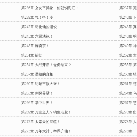
第236章 玄女平异象！仙朝锁海江！
第237章 
第239章 气！抖！冷！
第240章 
第242章 羽化仙的遗蜕
第243章 
第245章 六翼法袍！
第246章 
第248章 炼魂宗！
第249章 
第251章 叛徒！
第252章
第254章 大战开启！仓促结束？
第255章
第257章 潜藏的真相！
第258章 
第260章 明昭王欲大乘！
第261章
第263章 刺探界壁！
第264章 
第266章 掌中世界！
第267章 
第269章 万宝道人？钓鱼老叟！
第270章 
第272章 太素天的底蕴！
第273章
第275章 万年大计，举界升仙！
第276章 