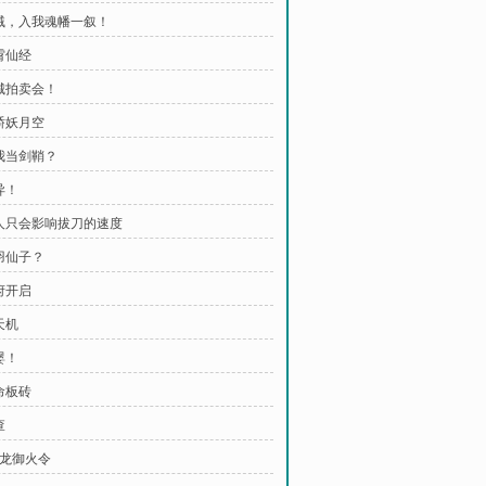
老贼，入我魂幡一叙！
霄仙经
仙城拍卖会！
天骄妖月空
把我当剑鞘？
异！
女人只会影响拔刀的速度
白羽仙子？
府开启
天机
婴！
命板砖
查
赤龙御火令