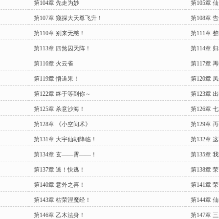
第104章 先走为妙
第105章 
第107章 窥探大天尊飞升！
第108章 
第110章 别来无恙！
第111章 
第113章 四煞囚天阵！
第114章 
第116章 火云雀
第117章
第119章 悟道果！
第120章
第122章 终于等到你～
第123章 
第125章 杀意沙海！
第126章 
第128章 《小空间术》
第129章 
第131章 大宇仙朝降临！
第132章
第134章 玄——霄——！
第135章
第137章 逃！快逃！
第138章
第140章 意外之喜！
第141章 
第143章 枯荣涅魔经！
第144章
第146章 乙木法身！
第147章 