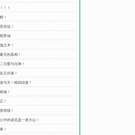
死！！！
下棋！
真灵传说！
明昭界域
神傀之术！
 太素天的真相！
 第二元婴与元神！
镇岳王伏诛！
 还道与天！模拟结束！
乌桓城！
慧正！
出卖情报！
 人心中的成见是一座大山！
一掌！