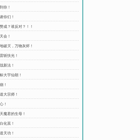
找到你！
谢谢你们！
 谁赞成？谁反对？！！
覆天会！
 天地破灭，万物灰烬！
神雷斩扶光！
再战新法！
 目标大宇仙朝！
山崩！
丹道大宗师！
诛心！
 补天魔君的生母！
小白化茧！
万道天功！