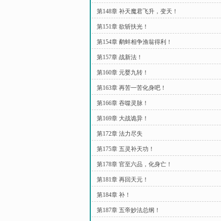
第148章 补天魔君飞升，变天！
第151章 欲斩扶光！
第154章 鹬蚌相争渔翁得利！
第157章 战新法！
第160章 元婴九转！
第163章 再苦一苦化身吧！
第166章 吞噬灵脉！
第169章 大战诡异！
第172章 法力尽失
第175章 五灵补天功！
第178章 官至六品，化身亡！
第181章 再回天元！
第184章 补！
第187章 五帝妙法总纲！