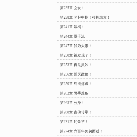
第235章 玄女！
第238章 竖起中指！模拟结束！
第241章 嫁祸！
第244章 墨千流
第247章 我乃太素！
第250章 被发现了！
第253章 再见灵汐！
第256章 誓灭散修！
第259章 终成炼虚！
第262章 两手准备
第265章 分身！
第268章 古佛传承！
第271章 钓鱼竿！
第274章 六百年匆匆而过！