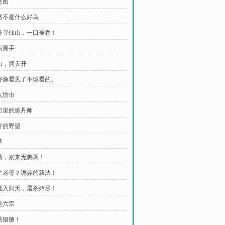
意图
果然不是什么好鸟
海外寻仙山，一口被吞！
后黑手
封山，洞天开
我好像看见了不该看的。
入坊市
坊市里的炼丹师
秦守的野望
基
云清，别来无恙啊！
无生老母？诡异的新法！
朝廷入洞天，屠杀殆尽！
道六宗
新法猖獗！