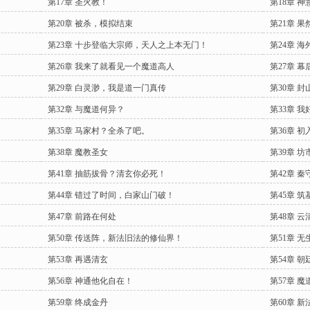
第17章 圣火教！
第18章 神
第20章 被杀，模拟结束
第21章 
第23章 十步登临大宗师，天人之上本无门！
第24章 
第26章 我来了就看见一个魔道高人
第27章 幕
第29章 白灵渺，我是道一门真传
第30章 
第32章 与魔道何异？
第33章 
第35章 马家村？全杀了吧。
第36章 初
第38章 魔教圣女
第39章 
第41章 抽筋拔骨？清玄你必死！
第42章 
第44章 错过了时间，白家山门破！
第45章 筑
第47章 前路在何处
第48章 
第50章 传送阵，新法旧法的修仙界！
第51章 
第53章 再遇清玄
第54章 
第56章 神通他化自在！
第57章 魔
第59章 终成金丹
第60章 