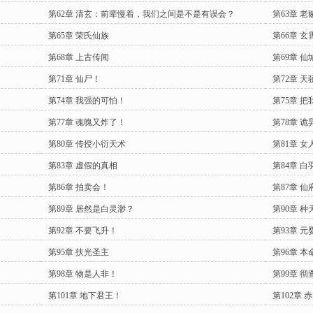
第62章 清玄：前辈慢着，我们之间是不是有误会？
第63章 
第65章 荣氏仙族
第66章 玄
第68章 上古传闻
第69章 
第71章 仙尸！
第72章 
第74章 我强的可怕！
第75章 
第77章 魂魄又炸了！
第78章 诡
第80章 传授小衍天术
第81章 
第83章 虚假的真相
第84章 
第86章 拍卖会！
第87章 仙
第89章 居然是白灵渺？
第90章 种
第92章 不要飞升！
第93章 元
第95章 扶光圣主
第96章 本
第98章 物是人非！
第99章 彻
第101章 地下君王！
第102章 