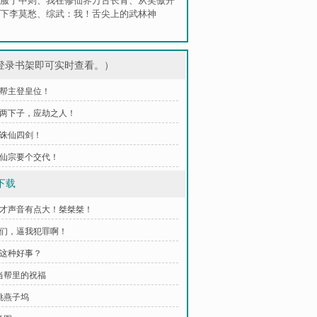
服宁中则
、
我在修仙界万古长青
、
从笑傲开
下李莫愁
、
综武：我！舌尖上的武林神
登录书架即可实时查看。）
 送帮主登皇位！
 有两下子，应劫之人！
寻诛仙四剑！
 找仙宗要个交代！
下载
刚才声音有点大！桀桀桀！
妹们，逼我犯罪啊！
有这种好事？
全当帮里的祝福
枪挑燕子坞