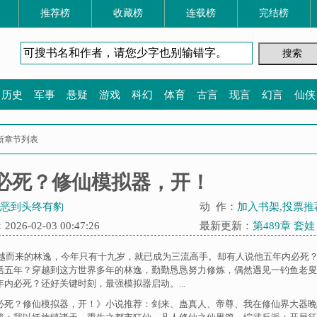
推荐榜
收藏榜
连载榜
完结榜
历史
军事
悬疑
游戏
科幻
体育
古言
现言
幻言
仙侠
新章节列表
必死？修仙模拟器，开！
恶到头终有豹
动 作：
加入书架
,
投票推
26-02-03 00:47:26
最新更新：
第489章 套
+穿越而来的林逸，今年只有十九岁，就已成为三流高手。却有人说他五年内必死
活五年？穿越到这方世界多年的林逸，勤勤恳恳努力修炼，偶然遇见一钓鱼老叟
内必死？还好关键时刻，最强模拟器启动。...
必死？修仙模拟器，开！》小说推荐：
剑来
、
蛊真人
、
帝尊
、
我在修仙界大器晚