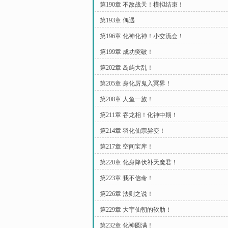
第190章 不敌战天！模拟结束！
第193章 偶遇
第196章 化神化神！小交流会！
第199章 成功突破！
第202章 岛屿大乱！
第205章 身化厉鬼入冥界！
第208章 人鱼一族！
第211章 吞龙相！化神中期！
第214章 羽化仙宗异变！
第217章 空间宝库！
第220章 化身降伏补天魔君！
第223章 我不信命！
第226章 法则之说！
第229章 大宇仙朝的软肋！
第232章 化神圆满！