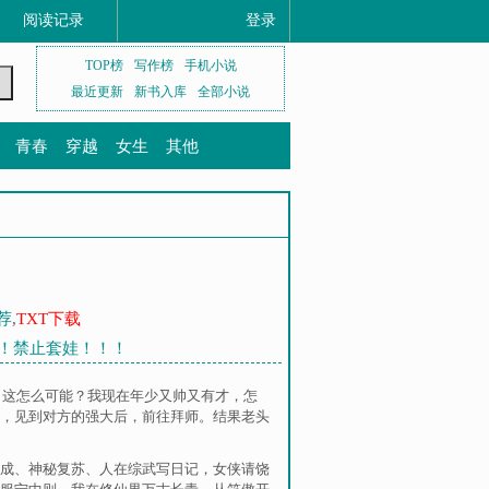
阅读记录
登录
TOP榜
写作榜
手机小说
最近更新
新书入库
全部小说
青春
穿越
女生
其他
荐
,
TXT下载
娃！禁止套娃！！！
？这怎么可能？我现在年少又帅又有才，怎
，见到对方的强大后，前往拜师。结果老头
成
、
神秘复苏
、
人在综武写日记，女侠请饶