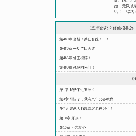
命
、
国运之
始，无限被
话！
、
综武
《五年必死？修仙模拟器
第489章 套娃！禁止套娃！！！
第486章 一切皆因天道！
第483章 仙王榜碎！
第480章 残缺的佛门！
《
第1章 我活不过五年？
第4章 可惜了，我有九年义务教育！
第7章 果然人帅就是容易被记住！
第10章 开搞！
第13章 不忘初心