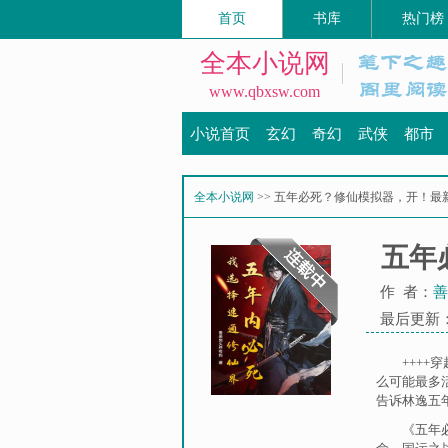
首页
书库
热门榜
全本小说网
www.qbxsw.com
小说首页
玄幻
奇幻
武侠
都市
全本小说网
>> 五年必死？修仙模拟器，开！最
五年
作 者：
善
最后更新：20
+++
么可能最多
告诉林逸五年
《五年