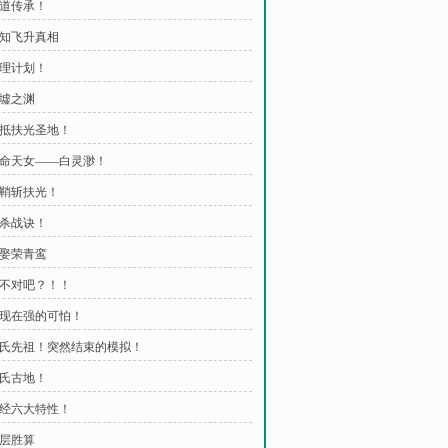
仙道传承！
告知飞升真相
整理计划！
归墟之渊
 再抵扶光圣地！
 凤命天女——白灵渺！
出鞘斩扶光！
七杀战诀！
再娶荣青鸾
 这不对吧？！！
 我现在强的可怕！
 荣氏先祖！突然结束的模拟！
荣氏古地！
 仙经六大特性！
三层胜算