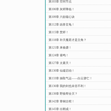
第103章 空间节点
第106章 灰烬降临！
第109章 六欲噬心诀
第112章 凶兽玄龟！
第115章 焚烬！
第118章 补天魔君才是主角？
第121章 来偷袭！
第124章 雀鸣！
第127章 太素天！
第130章 仙墟启动！
第133章 抽取气运——白云渺亡！
第136章 我的剑也未尝不利！
第139章 野狼帮全灭？
第142章 青铜古棺！
第145章 出鞘成！