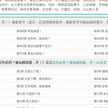
战：我以妖族镇诸天
、
重生之都市狂仙
、
凡人修仙之仙界篇
、
综武反派：开局征
动光环
、
从入赘长生世家开始修仙
、
综武：我就是朝廷鹰犬
、
人在射雕，开局救
：偷看我日记，林诗音要退婚
、
太古第一仙
、
大夏纪
、
武侠：江山美人录
，开！》最新章节（提示：已启用缓存技术，最新章节可能会延时显示，
第488章 帝道杀招！
第487章
第485章 仙帝死，我也死？
第484章
第482章 前往仙庭要个交代！
第481章 
第479章 再见云波旬！
第478章
五年必死？修仙模拟器，开！》正文
五年必死？修仙模拟器，开！txt全文
第2章 太恶心了吧！
第3章 我
第5章 大意了啊，我没有闪！
第6章 妹
第8章 五年再死，收获满满
第9章 还
第11章 只是吃个瓜
第12章 
第14章 世上有仙！
第15章 