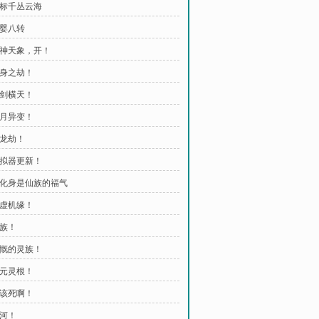
目标千丛云海
元婴八转
 化神天象，开！
化身之劫！
一剑横天！
血月异变！
化龙劫！
模拟器更新！
 有化身是仙族的福气
炼虚机缘！
灵族！
慷慨的灵族！
混元灵根！
真该死啊！
冥河！