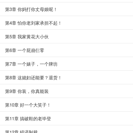
第3章 你妈打你丈母娘呢！
第4章 怕你老刘家承担不起！
第5章 我家黄花大小伙
第6章 一个屁崩仨零
第7章 一个婊子，一个牌坊
第8章 这媳妇还能要？退货！
第9章 你装，你真能装
第10章 好一个大笑子！
第11章 搞破鞋的老毕登
第12章 经济制裁