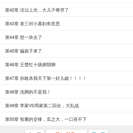
第42章 没沾上光，大儿子馋哭了
第43章 老三对小寡妇有意思
第44章 想一块去了
第45章 骗孩子来了
第46章 王楚红十级撩阴脚
第47章 你敢杀我天下第一好儿媳！！！！
第48章 洗脚的不是我！
第49章 李家VS周家第二回合，大乱战
第50章 智囊的交锋，瓜之大，一口吞不下