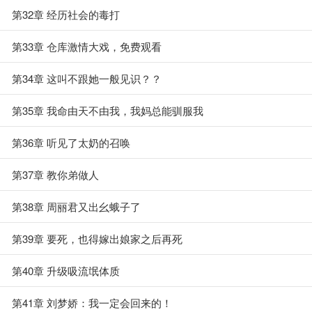
第32章 经历社会的毒打
第33章 仓库激情大戏，免费观看
第34章 这叫不跟她一般见识？？
第35章 我命由天不由我，我妈总能驯服我
第36章 听见了太奶的召唤
第37章 教你弟做人
第38章 周丽君又出幺蛾子了
第39章 要死，也得嫁出娘家之后再死
第40章 升级吸流氓体质
第41章 刘梦娇：我一定会回来的！