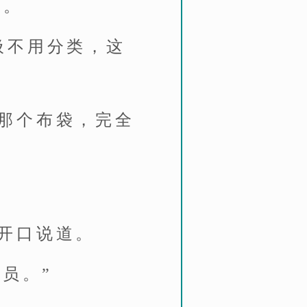
里。
圾不用分类，这
那个布袋，完全
开口说道。
员。”