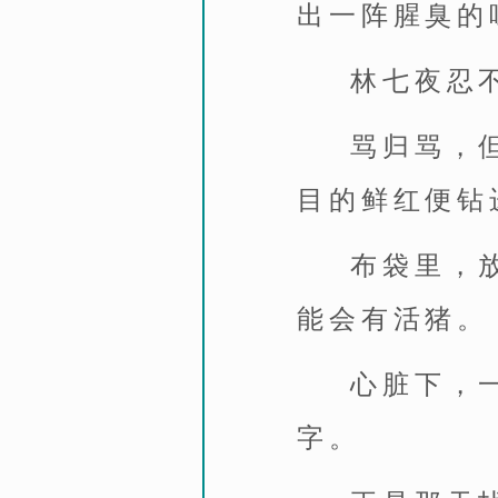
出一阵腥臭的
林七夜忍
骂归骂，
目的鲜红便钻
布袋里，
能会有活猪。
心脏下，
字。