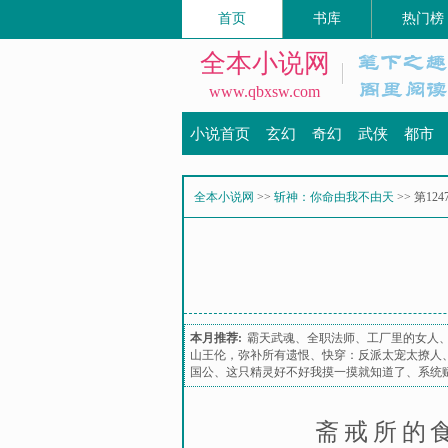
首页
书库
热门榜
全本小说网
www.qbxsw.com
小说首页
玄幻
奇幻
武侠
都市
全本小说网
>>
斩神：你命由我不由天
>> 第12
本月推荐:
霸天武魂
、
全职法师
、
工厂里的女人
山王伦，弥补所有遗恨
、
快穿：反派太宠太撩人
国公
、
这只精灵好不好我摸一摸就知道了
、
系统
斋戒所的