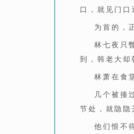
口，就见门口
为首的，
林七夜只
到，韩老大却
林萧在食
几个被揍
节处，就隐隐
他们恨不