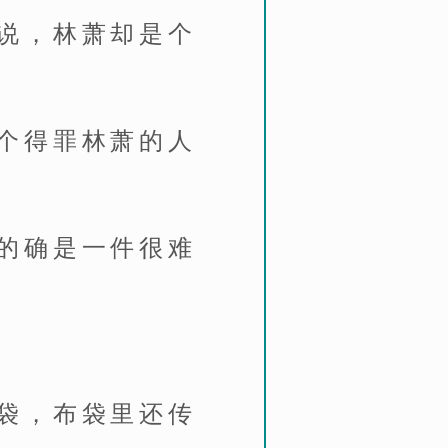
说，林萧却是个
个得罪林萧的人
的确是一件很难
袋，布袋里还传