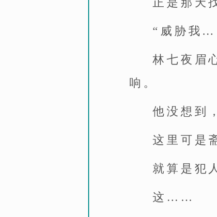
正是那天
“威胁我…
林七夜眉
响。
他没想到
这里可是
就算是犯
这……