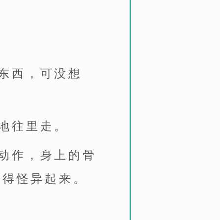
东西，可没想
地往里走。
动作，身上的骨
变得怪异起来。