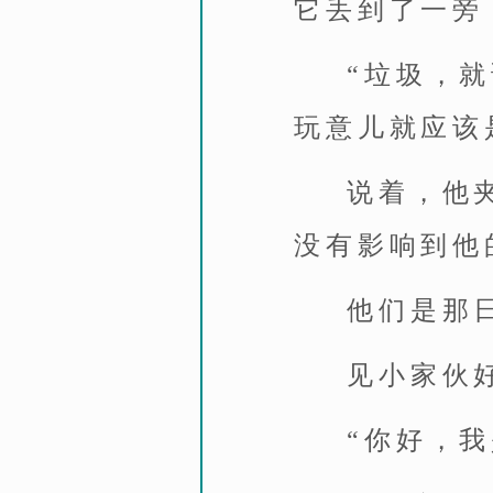
它丢到了一旁
“垃圾，
玩意儿就应该
说着，他
没有影响到他
他们是那
见小家伙
“你好，我