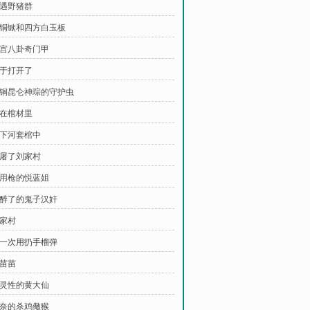
再遇野猪群
 青铜锨和四方白玉板
 九宫八卦奇门甲
终于打开了
 青铜昆仑神琮的守护虫
坐在棺材里
地下河套棺中
谁屠了刘家村
 会用枪的悦蓝姐
 杀醉了的鬼子汉奸
何家村
 第一次用扔手榴弹
童苗苗
 有灵性的黄大仙
 无奈的杀鸡儆猴