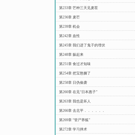
第233章 芒种三天见麦茬
第236章 麦芒
第239章 机会
第242章 血性
第245章 我们进了鬼子的埋伏
第248章 躲起来
第251章 食过才知味
第254章 把宝憨捆了
第258章 日伪偷袭
第260章 在见“日本惠子”
第263章 我也是坏人
第266章 去北平．．．．．．
第269章 “管尸养狐”
第272章 学习摔术