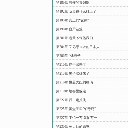
第189章 恐怖的青铜甗
第192章 我又被什么盯上了
第195章 真正的“玄武”
第198章 血尸链魃
第201章 老天爷保佑我们
第204章 又见穿皮衣的日本人
第206章 “钱燕子
第210章 终于出来了
第213章 鬼子汉奸来了
第216章 悦蓝大姐的枪伤
第219章 地窑里躲避
第222章 我一定报仇
第225章 黄盒子里的“毒药”
第227章 不怕一万 就怕万一
第230章 黄大仙的悲鸣