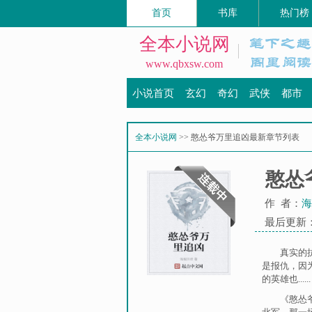
首页
书库
热门榜
全本小说网
www.qbxsw.com
小说首页
玄幻
奇幻
武侠
都市
全本小说网
>> 憨怂爷万里追凶最新章节列表
憨怂
作 者：
海
最后更新：20
真实的
是报仇，因
的英雄也......
《憨怂