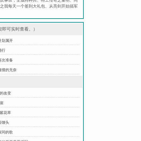
炊事班，全成特种兵
、
特工传奇之重明
、
同
之我每天一个签到大礼包
、
从亮剑开始搞军
架即可实时查看。）
 计划属开
秘行
 再次准备
 碰撞的无奈
实的改变
蟒崖
叶紫花草
面馒头
李叔同的歌