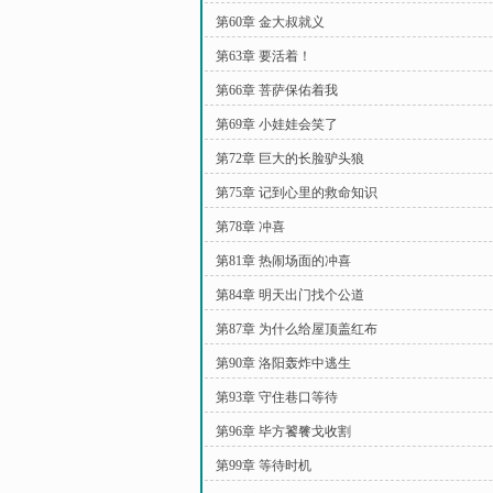
第60章 金大叔就义
第63章 要活着！
第66章 菩萨保佑着我
第69章 小娃娃会笑了
第72章 巨大的长脸驴头狼
第75章 记到心里的救命知识
第78章 冲喜
第81章 热闹场面的冲喜
第84章 明天出门找个公道
第87章 为什么给屋顶盖红布
第90章 洛阳轰炸中逃生
第93章 守住巷口等待
第96章 毕方饕餮戈收割
第99章 等待时机