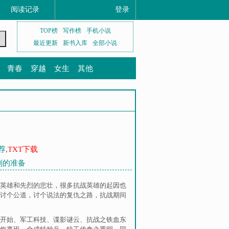
阅读记录
登录
TOP榜
写作榜
手机小说
最近更新
新书入库
全部小说
青春
穿越
女生
其他
荐
,
TXT下载
时刻的准备
英雄和先烈的悲壮，很多抗战英雄的起因也
讨个公道，讨个说法的复仇之路，抗战期间
开始
、
军工科技
、
谍影谜云
、
抗战之铁血东