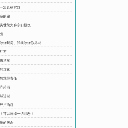
 第一次真枪实战
拼命的跑
 杀吴世荣为乡亲们报仇
心慌
 你敢烧我房、我就敢烧你县城
歪红枣
伏击马车
新的坟冢
忽然觉得责任
仁丹药铺
出城进城
途经卢沟桥
 火！可以烧掉一切罪恶！
姜庄的屠杀