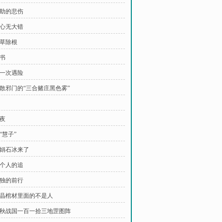
无助的悲伤
小心无大错
斩草除根
读书
第一次遇险
 不散邪门的“三合赌庄黑色雾”
雨夜
“慧子”
石娟石冰来了
一个人的追
孤独的前行
 水晶棺材里面的不是人
 春秋战国一百一拾三地罡图阵