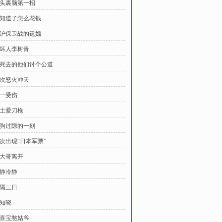
 缠头裹脑第一招
 我知道了怎么花钱
 松沪保卫战的遗孀
杀坏人李树青
 给死去的他们讨个公道
再次怒火冲天
第一受伤
壮士爱刀枪
 白驹过隙的一刻
再次出现“日本军票”
苏大哥离开
冷静冷静
士隔三日
天知晓
恭喜宝憨姑爷