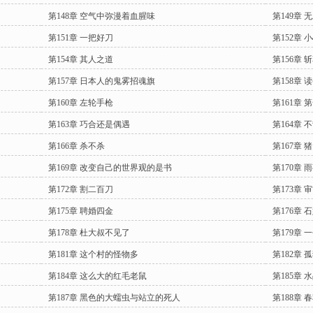
第148章 空气中弥漫着血腥味
第149章 
第151章 一把好刀
第152章 
第154章 其人之道
第156章 
第157章 日本人的鬼雾招魂旗
第158章 
第160章 左轮手枪
第161章 
第163章 巧合还是偶遇
第164章
第166章 杀不杀
第167章 猪
第169章 改变自己的世界观的是书
第170章 
第172章 割二百刀
第173章 审
第175章 聘婚四金
第176章 
第178章 杜大叔不见了
第179章 
第181章 这个村的怪物多
第182章 
第184章 这么大的红毛老鼠
第185章
第187章 黑色的大蠕虫与站立的死人
第188章