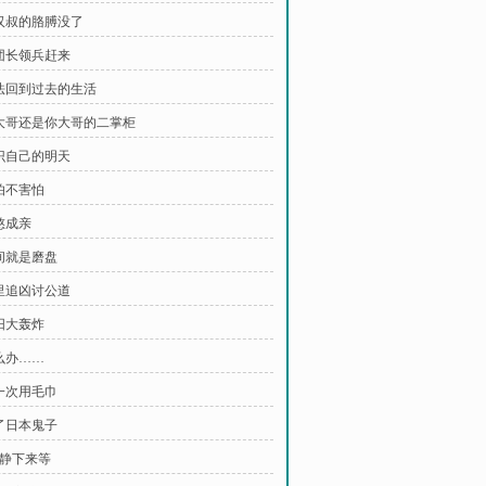
铁汉叔的胳膊没了
郑团长领兵赶来
无法回到过去的生活
你大哥还是你大哥的二掌柜
认识自己的明天
害怕不害怕
憨成亲
时间就是磨盘
万里追凶讨公道
洛阳大轰炸
怎么办……
第一次用毛巾
埋了日本鬼子
冷静下来等