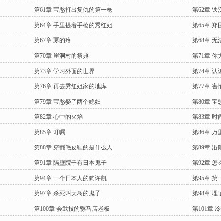
第61章 宝憨打出复仇的第一枪
第62章 
第64章 手里提着手枪的秀红姐
第65章 
第67章 冢的疼
第68章 
第70章 崖洞村的祭典
第71章 
第73章 学习外面的世界
第74章 
第76章 再去秀红姐家的地库
第77章 
第79章 宝憨娶了两个媳妇
第80章 宝
第82章 心中的火焰
第83章 
第85章 叮嘱
第86章 
第88章 穿翻毛皮鞋的是什么人
第89章 
第91章 隔壁院子有日本鬼子
第92章 
第94章 一个日本人的狗许凯
第95章 
第97章 杀死叫大岛的鬼子
第98章 
第100章 会武技的骡马店老板
第101章 