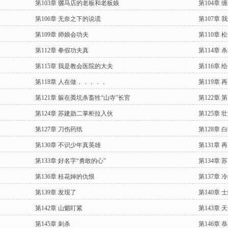
第103章 骡马店的老板和老板娘
第104章
第106章 无奈之下的说谎
第107章
第109章 师娘会功夫
第110章
第112章 拳假功夫真
第114章 
第115章 我是教会医院的大夫
第116章
第118章 人在做．．．．．
第119章 
第121章 躲在粪坑杀畜牲“山寺”长官
第122章 
第124章 苏建勋二掌柜拉入伙
第125章 
第127章 刀伤药纸
第128章
第130章 不识少年真英雄
第131章 
第133章 好名字“勇敢的心”
第134章 
第136章 桂花婶的仇恨
第137章 
第139章 发现了
第140章 
第142章 山魈盯紧
第143章 
第145章 刺杀
第146章 