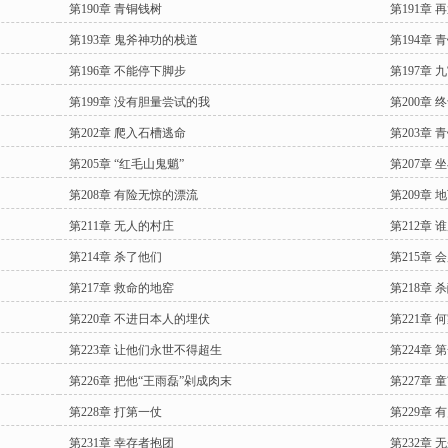
第190章 青铜钱树
第191章 
第193章 鬼斧神功的栈道
第194章
第196章 不能停下脚步
第197章
第199章 没有胆量尝试的我
第200章 
第202章 爬入石槽逃命
第203章
第205章 “红毛山鬼魈”
第207章 
第208章 有险无惊的漂流
第209章 
第211章 无人的村庄
第212章 
第214章 杀了他们
第215章
第217章 救命的地窑
第218章
第220章 不进日本人的埋伏
第221章 
第223章 让他们永世不得超生
第224章
第226章 把他“王雨磊”剁成肉末
第227章 
第228章 打第一仗
第229章
第231章 幸存者抱团
第232章