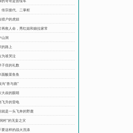
郑婶的哥哥是晋绥军
酒，传宗接代、二掌柜
想当猎户的虎妞
冰片再救人命，秀红姐和娘拉家常
中山洞
回家的路上
雨在为谁哭泣
重孝子侄的礼数
玉米面酸菜鱼鱼
狼沟“兽与彪”
黑衣大叔的眼睛
渡劫飞升的雷电
时间就是一头飞奔的野鹿
崖洞村”的无妄之灾
我不要这样的战火洗涤