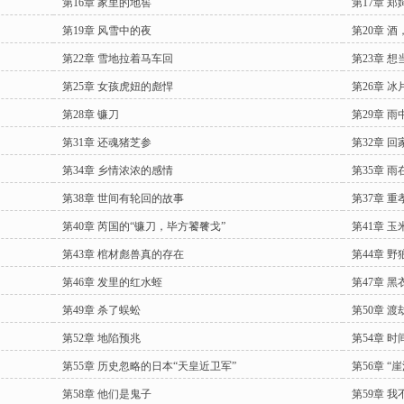
第16章 家里的地窖
第17章 
第19章 风雪中的夜
第20章 
第22章 雪地拉着马车回
第23章 
第25章 女孩虎妞的彪悍
第26章 
第28章 镰刀
第29章 雨
第31章 还魂猪芝参
第32章 
第34章 乡情浓浓的感情
第35章 
第38章 世间有轮回的故事
第37章 
第40章 芮国的“镰刀，毕方饕餮戈”
第41章 
第43章 棺材彪兽真的存在
第44章 野
第46章 发里的红水蛭
第47章 
第49章 杀了蜈蚣
第50章 
第52章 地陷预兆
第54章 
第55章 历史忽略的日本“天皇近卫军”
第56章 “
第58章 他们是鬼子
第59章 