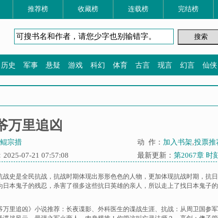
推荐榜
收藏榜
连载榜
完结榜
历史
军事
悬疑
游戏
科幻
体育
古言
现言
幻言
仙侠
爷万里追凶
鲲宗措
动 作：
加入书架
,
投票推
25-07-21 07:57:08
最新更新：
第2067章 
抗战史是全民抗战，抗战时期体现出形形色色的人物，更加体现抗战时期，抗日
为日本鬼子的残忍，杀害了很多这些抗日英雄的亲人，所以走上了找日本鬼子的
爷万里追凶》小说推荐：
长夜谍影
、
外科医生的谍战生涯
、
抗战：从周卫国参军