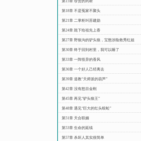
第15章 珍贵的药材
第18章 不是冤家不聚头
第21章 二掌柜叫苏建勋
第24章 跪下给祖先上香
第27章 野狼沟的驴头狼，宝憨涉险救秀红姐
第30章 终于回到村里，我可以睡了
第33章 一阵怪异的香风
第36章 一个好人己经离去
第39章 道教“天师派的葫芦”
第42章 没有怒目金刚
第45章 再见“驴头狼王”
第48章 遇见“巨大的红头蜈蚣”
第51章 天合联姻
第53章 生命的延续
第57章 杀坏人其实很简单