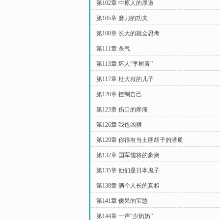
第102章 中原人的厚道
第105章 磨刀的功夫
第108章 长大的就会思考
第111章 杀气
第113章 坏人“李树青”
第117章 杜大叔的儿子
第120章 控制自己
第123章 伤口的疼痛
第126章 我也凶狠
第129章 你很有当土匪胡子的潜质
第132章 国军儒将的豪爽
第135章 他们是日本鬼子
第138章 俩个人长的真相
第141章 傻呆的宝憨
第144章 一声“少奶奶”