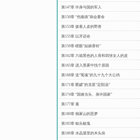
第147章 许身与国的军人
第150章 “伤殇痰”病会要命
第153章 披着人皮的野兽
第155章 以牙还命
第159章 瞎眼“姑娘香铃”
第162章 六箱黑色的人骨和四张女人的皮
第165章 进入黑雾中找个原因
第168章 送“冤魂”的九十九个大公鸡
第171章 匿鬷”的克星“定阳汤”
第174章 “国难当头、身许国家”
第177章 遁
第180章 独冢山的恶梦
第183章 鲶头鲵鬼
第186章 水晶屋里的木头块