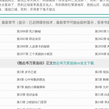
场谍战风云
、
最强之军火商人
、
肉身横推！你管这叫亡灵法师？
、
亮剑：傻子管
分太复杂了
、
亮剑之咱老李真是文化人
、
亮剑我有红警基地车
、
悠然山庄
、
抗战
业
、
谍战江城
、
亮剑：开局拿下鬼子据点
》最新章节（提示：已启用缓存技术，最新章节可能会延时显示，登录书
第2066章 乳汁解秘
第2065章
第2063章 郎吉央宗
第2062章 
第2060章 人皮唐卡的秘密
第2059章
第2057章 三个美丽的小精灵
第2056章
《憨怂爷万里追凶》正文
憨怂爷万里追凶txt全文下载
第1章 岁月已老
第2章 现
第4章 心中有数的憨怂
第5章 豹
第7章 娘的小脚裹脚布
第8章 九
第10章 初识金条
第11章 白
第13章 少奶奶出门受罪
第14章 