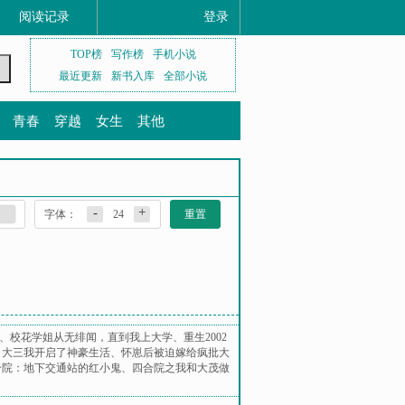
阅读记录
登录
TOP榜
写作榜
手机小说
最近更新
新书入库
全部小说
青春
穿越
女生
其他
-
+
字体：
24
重置
、
校花学姐从无绯闻，直到我上大学
、
重生2002
、
大三我开启了神豪生活
、
怀崽后被迫嫁给疯批大
合院：地下交通站的红小鬼
、
四合院之我和大茂做