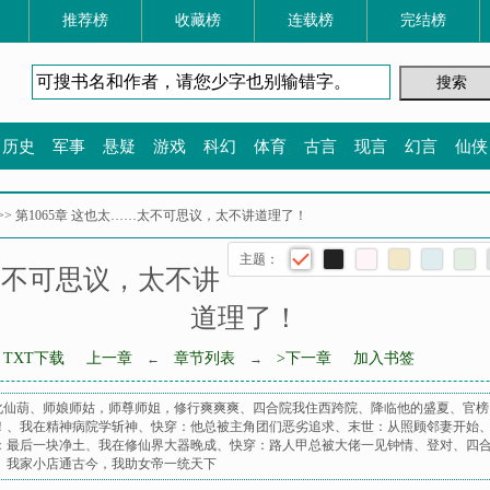
推荐榜
收藏榜
连载榜
完结榜
历史
军事
悬疑
游戏
科幻
体育
古言
现言
幻言
仙侠
>> 第1065章 这也太……太不可思议，太不讲道理了！
主题：
…太不可思议，太不讲
道理了！
TXT下载
上一章
章节列表
>下一章
加入书签
←
→
化仙葫
、
师娘师姑，师尊师姐，修行爽爽爽
、
四合院我住西跨院
、
降临他的盛夏
、
官榜
！
、
我在精神病院学斩神
、
快穿：他总被主角团们恶劣追求
、
末世：从照顾邻妻开始
：最后一块净土
、
我在修仙界大器晚成
、
快穿：路人甲总被大佬一见钟情
、
登对
、
四
、
我家小店通古今，我助女帝一统天下