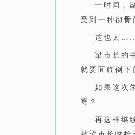
一时间，
受到一种彻骨
这也太…
梁市长的
就要面临倒下
如果这次
霉？
再这样继
被梁市长收拾