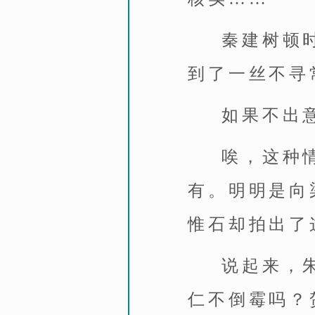
秦建树顿
到了一丝不寻
如果不出
唉，这种
有。明明是向
惟石却拍出了
说起来，
仁不倒霉吗？