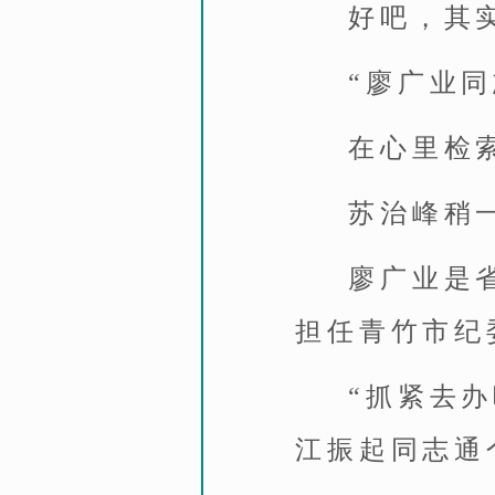
好吧，其
“廖广业
在心里检
苏治峰稍
廖广业是
担任青竹市纪
“抓紧去
江振起同志通