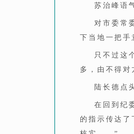
苏治峰语
对市委常
下当地一把手
只不过这
多，由不得对
陆长德点
在回到纪
的指示传达了
核实……”