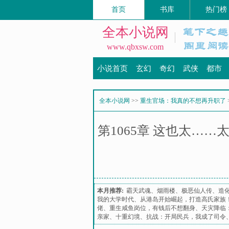
首页
书库
热门榜
全本小说网
www.qbxsw.com
小说首页
玄幻
奇幻
武侠
都市
全本小说网
>>
重生官场：我真的不想再升职了
第1065章 这也太…
本月推荐:
霸天武魂
、
烟雨楼
、
极恶仙人传
、
造
我的大学时代
、
从港岛开始崛起，打造高氏家族
佬
、
重生咸鱼岗位，有钱后不想翻身
、
天灾降临
亲家
、
十重幻境
、
抗战：开局民兵，我成了司令