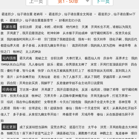
上一页
第1 - 50章
下一页
-
-
霸道邪少，仙子请自重 老衲哥
霸道邪少，仙子请自重全文阅读
霸道邪少，仙子请自重txt下
-
-
载
霸道邪少，仙子请自重最新章节
好看的玄幻小说
大家在看
全职法师
灵墟，剑棺，瞎剑客
绝代神主
天渊
开局长生不死，谁都以为我无
敌
开局废了，我开启最强进化
乾坤剑神
从水猴子开始成神
镇守藏经阁百年，投资天命反
派
我的修炼时间和人不一样
宗门里除了我都是卧底
我有一剑
惊天剑帝
强化子嗣，我的后代
都是仙界大佬
多子多福，从拿捏九幽女帝开始！
诡异药剂师：我的病人皆为恐怖
神道帝尊
永
恒之门
牧神记
太上武神诀
站内强推
霸天武魂
诡秘之主
全职法师
大奉打更人
极恶仙人传
庆余年
巫界术士
我的
1949从长白山开始
凡人修仙传
娱乐：蜜姐，你男朋友太棒了
末世：开局打造顶级庇护所
四合
院：傻柱不傻，智斗众禽
快穿：白月光又被疯批男主盯上了
校花学姐从无绯闻，直到我上大
学
港片：从牛杂摊开始
天海仙途
老祖：为了人族不灭，就从了我吧
穿越四零：从1940开
始
四合院：开局全款买房，我躺平了
反差傲娇学姐不会主动开口说爱我
经典收藏
万古第一废材
开局废了，我开启最强进化
反派：临死前，强吻了师尊
镇守藏经阁
百年，投资天命反派
牧神记
万界天帝：从召唤华夏神魔开始
开局无敌仙帝，打造万界第一
宗
综武：我在华山客栈摆烂
女尊世界：今天出门很危险
我的弟子全是大帝之资
吞神至尊
天
人图谱
我有一剑
全球进化：我！超级加倍
修仙：我有一个天道空间
诸天：从暴风赤红开始不
做人了
多子多福，从拿捏九幽女帝开始！
终极星卡师
天域丹尊
修仙：从在炼器铺当厨子开
始
最近更新
成了反派却想当舔狗
蛮荒古界记
逍遥行万古
太平令
洪荒：开局拾取盘古大神词
条
独断万古！座下弟子皆是气运之子
满级基础刀法，屠戮整个武道
神戮之主
鬼道修神
缓归