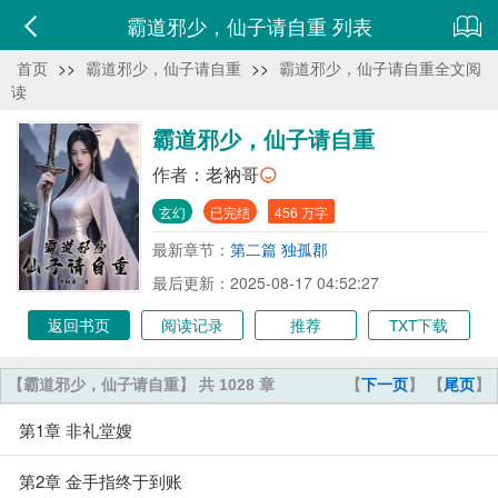
霸道邪少，仙子请自重 列表
首页
>>
霸道邪少，仙子请自重
>>
霸道邪少，仙子请自重全文阅
读
霸道邪少，仙子请自重
作者：
老衲哥
玄幻
已完结
456 万字
最新章节：
第二篇 独孤郡
最后更新：2025-08-17 04:52:27
返回书页
阅读记录
推荐
TXT下载
【霸道邪少，仙子请自重】 共 1028 章
【
下一页
】 【
尾页
】
第1章 非礼堂嫂
第2章 金手指终于到账