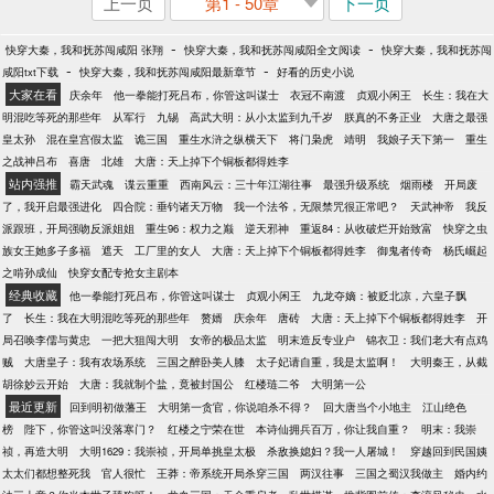
上一页
第1 - 50章
下一页
-
-
快穿大秦，我和抚苏闯咸阳 张翔
快穿大秦，我和抚苏闯咸阳全文阅读
快穿大秦，我和抚苏闯
-
-
咸阳txt下载
快穿大秦，我和抚苏闯咸阳最新章节
好看的历史小说
大家在看
庆余年
他一拳能打死吕布，你管这叫谋士
衣冠不南渡
贞观小闲王
长生：我在大
明混吃等死的那些年
从军行
九锡
高武大明：从小太监到九千岁
朕真的不务正业
大唐之最强
皇太孙
混在皇宫假太监
诡三国
重生水浒之纵横天下
将门枭虎
靖明
我娘子天下第一
重生
之战神吕布
喜唐
北雄
大唐：天上掉下个铜板都得姓李
站内强推
霸天武魂
谍云重重
西南风云：三十年江湖往事
最强升级系统
烟雨楼
开局废
了，我开启最强进化
四合院：垂钓诸天万物
我一个法爷，无限禁咒很正常吧？
天武神帝
我反
派跟班，开局强吻反派姐姐
重生96：权力之巅
逆天邪神
重返84：从收破烂开始致富
快穿之虫
族女王她多子多福
遮天
工厂里的女人
大唐：天上掉下个铜板都得姓李
御鬼者传奇
杨氏崛起
之啃孙成仙
快穿女配专抢女主剧本
经典收藏
他一拳能打死吕布，你管这叫谋士
贞观小闲王
九龙夺嫡：被贬北凉，六皇子飘
了
长生：我在大明混吃等死的那些年
赘婿
庆余年
唐砖
大唐：天上掉下个铜板都得姓李
开
局召唤李儒与黄忠
一把大狙闯大明
女帝的极品太监
明末造反专业户
锦衣卫：我们老大有点鸡
贼
大唐皇子：我有农场系统
三国之醉卧美人膝
太子妃请自重，我是太监啊！
大明秦王，从截
胡徐妙云开始
大唐：我就制个盐，竟被封国公
红楼琏二爷
大明第一公
最近更新
回到明初做藩王
大明第一贪官，你说咱杀不得？
回大唐当个小地主
江山绝色
榜
陛下，你管这叫没落寒门？
红楼之宁荣在世
本诗仙拥兵百万，你让我自重？
明末：我崇
祯，再造大明
大明1629：我崇祯，开局单挑皇太极
杀敌换媳妇？我一人屠城！
穿越回到民国姨
太太们都想整死我
官人很忙
王莽：帝系统开局杀穿三国
两汉往事
三国之蜀汉我做主
婚内约