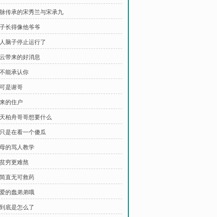
 一脉传承的宋秀兰与宋承九
 孩子长得像他爷爷
 给人脑子停止运行了
 闻云带来的好消息
咱不能承认你
那可是谢哥
新来的住户
 今天柏舟哥哥想要什么
 我只是在看一个傻瓜
 江母的骂人教学
但贫穷更难熬
 你简直无可救药
 亲爱的蠢弟弟哦
 这到底是怎么了