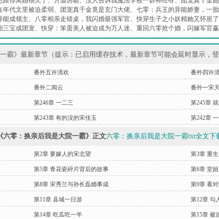
想跟你离婚很久了
、
升温诱吻
、
没人告诉我魔法学校一群神经呀
、
团宠真千金她
在年代文里被迫柔弱
、
团宠真千金竟是玄门大佬
、
七零：兵王的异能娇妻，一胎
异能成领主
、
八零相亲走错桌，我闪婚最强军官
、
快穿生子之小妖精她又怀崽了
胎三宝成团宠
、
快穿：笨蛋美人被迫成为万人迷
、
重回六零抢个婚，闪嫁军官赢
院一霸》最新章节（提示：已启用缓存技术，最新章节可能会延时显示，
番外五许清欢
番外四许
番外二闻云
番外一宋
第246章 一二三
第245章
第243章 有的没的宋佳玉
第242章
《六零：换亲后我是大院一霸》正文
六零：换亲后我是大院一霸txt全文下
第2章 要嫁人的宋北望
第3章 重
第5章 青花瓷碎片背后的故事
第6章 堂
第8章 宋秀兰与孙长磊婚事成
第9章 看
第11章 县城一日游
第12章 
第14章 吃瓜吃一半
第15章 