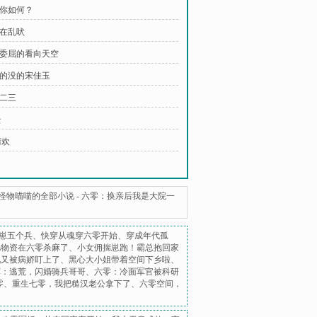
待你如何？
狗在乱吠
 他委屈的看向天空
 有的没的宋佳玉
一二三
云
清欢
怪物喵喵的全部小说
-
六零：换亲后我是大院一
崽五个兵
、
快穿从魂穿六零开始
、
穿成年代孤
亿物资在六零杀麻了
、
小女佣揣崽跑！霸总抱回家
他又被病娇盯上了
、
黑心大小姐带着空间下乡啦
、
军：逃荒，闪婚骑兵哥哥
、
六零：冷面军官被科研
零
、
重生七零，我把糙汉老公拿下了
、
六零空间，