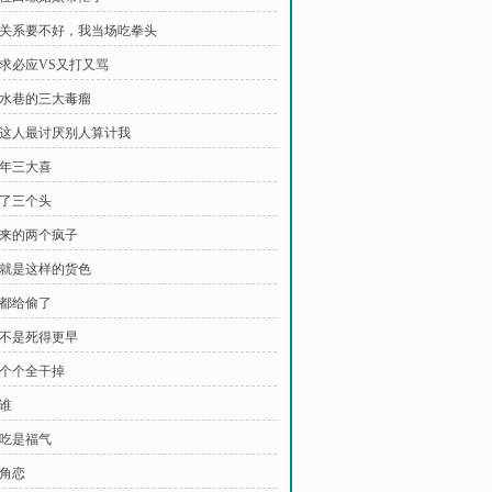
 这关系要不好，我当场吃拳头
 有求必应VS又打又骂
 甜水巷的三大毒瘤
 我这人最讨厌别人算计我
开年三大喜
磕了三个头
 哪来的两个疯子
 我就是这样的货色
家都给偷了
 岂不是死得更早
一个个全干掉
借谁
能吃是福气
四角恋