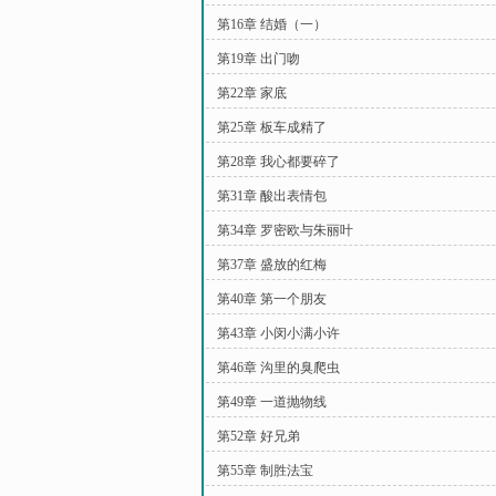
第16章 结婚（一）
第19章 出门吻
第22章 家底
第25章 板车成精了
第28章 我心都要碎了
第31章 酸出表情包
第34章 罗密欧与朱丽叶
第37章 盛放的红梅
第40章 第一个朋友
第43章 小闵小满小许
第46章 沟里的臭爬虫
第49章 一道抛物线
第52章 好兄弟
第55章 制胜法宝