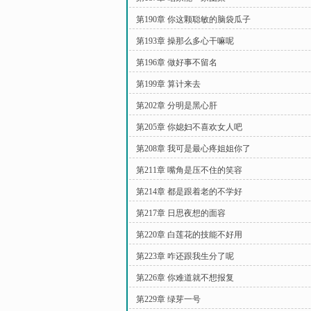
第190章 你这颗聪敏的脑袋瓜子
第193章 操那么多心干嘛呢
第196章 做好事不留名
第199章 算计来去
第202章 分明是黑心肝
第205章 你媳妇不喜欢女人吧
第208章 我可是最心疼姐姐你了
第211章 嘴角是压不住的笑容
第214章 都是跟着老的不学好
第217章 日思夜想的面容
第220章 白莲花的技能不好用
第223章 咋还跟我生分了呢
第226章 你难道就不想报复
第229章 绿芽一号