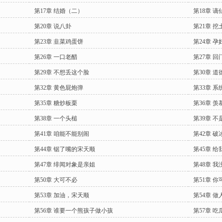
第17章 结婚（二）
第18章 
第20章 说八卦
第21章 挖
第23章 韭菜鸡蛋饼
第24章 
第26章 一口老醋
第27章 回
第29章 不想丢这个脸
第30章 道
第32章 黄色屁炮弹
第33章 系
第35章 糖炒板栗
第36章 
第38章 一个头槌
第39章 
第41章 咱能不能别闹
第42章 破
第44章 锯了嘴的宋天顺
第45章 
第47章 绯闻对象是亲姐
第48章 
第50章 大可不必
第51章 
第53章 加油，宋天顺
第54章 
第56章 谁要一个熊孩子做小孩
第57章 