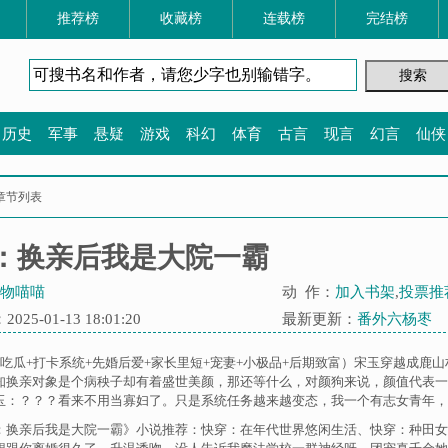
推荐榜
收藏榜
连载榜
完结榜
历史
军事
悬疑
游戏
科幻
体育
古言
现言
幻言
仙侠
章节列表
：换亲后我是大院一霸
物喵喵
动 作：
加入书架
,
投票推
25-01-13 18:01:20
最新更新：
番外六杨枣
+吃瓜+打卡系统+先婚后爱+家长里短+宠妻+小极品+后期致富）宋玉穿越成鹿
知换亲对象是个病秧子却有着盛世美颜，那还等什么，对颜狗来说，颜值代表一
玉：？？？看来不用当寡妇了。只是系统任务越来越变态，我一个有志女青年，..
：换亲后我是大院一霸》小说推荐：
快穿：在年代世界悠闲生活
、
快穿：种田女