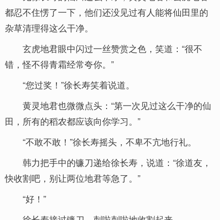
都忍不住愣了一下，他们还没见过有人能将仙田里的
杂草清理得这么干净。
玄虎地君眼中闪过一丝赞赏之色，笑道：“很不
错，怪不得青霜经常夸你。”
“您过奖！”徐长寿笑着说道。
黄灵地君也微微点头：“第一次见过这么干净的仙
田，所有的稻农都应该向你学习。”
“不敢不敢！”徐长寿摇头，不卑不亢地行礼。
韩力把手中的镰刀递给徐长寿，说道：“徐道友，
快收割吧，别让两位地君等急了。”
“好！”
徐长寿接过镰刀，刺啦刺啦地收割起来。