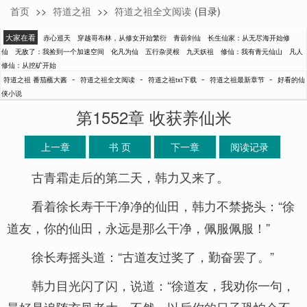
首页
>>
符道之祖
>>
符道之祖全文阅读
(目录)
番茄蘸大酱
大家在看
赤心巡天
穿越哥布林，从修女开始繁衍
青葫剑仙
长生仙家：从无尽海开始修
仙
无敌了：我捡到一个加速空间
化凡为仙
五行杂灵根
九天妖祖
修仙：我有青元仙山
凡人
修仙：从挖矿开始
-
-
-
-
符道之祖 番茄蘸大酱
符道之祖全文阅读
符道之祖txt下载
符道之祖最新章节
好看的仙
侠小说
第1552章 收获养仙米
上一章
书 页
下一章
阅读记录
古青霜走后的第二天，韩力又来了。
看着徐长寿干干净净的仙田，韩力不禁挠头：“徐
道友，你的仙田，永远是那么干净，佩服佩服！”
徐长寿摇头道：“古道友过奖了，勤奋罢了。”
韩力目光闪了闪，说道：“徐道友，我劝你一句，