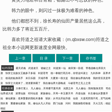
韩力的眼中，则闪过一抹极为难看的神色。
他们都想不到，徐长寿的仙田产量居然这么高，
比韩力多了将近五百斤。
喜欢符道之祖请大家收藏：(m.qbxsw.com)符道之
祖全本小说网更新速度全网最快。
上一章
目 录
下一章
存书签
站内强推
霸天武魂
武道凌天
诡秘之主
剑道第一仙
南宋第一卧底
带着战略仓库回大
唐
快穿之虫族女王她多子多福
剑逆苍穹
他一拳能打死吕布，你管这叫谋士
九剑杀神
巫界术
士
校花的贴身高手
末日乐园
天域丹尊
大夏第一假太监
我在修仙界搞内卷
我的背后灵是帝
皇
快穿之大佬来了，渣渣要倒霉了
我在修仙界大器晚成
斗破苍穹之无上之境
经典收藏
大奉打更人
凡人修仙，开局看守废丹房
光阴之外
凡人修仙：我有随身灵田
苟在
仙界成大佬
凌霄仙族
叩问仙道
家族修仙，开局一本玉册天书
丹道仙族
长生修仙从娶妻开
始
修仙家族：老来娶妻的我枯木逢春
斩妖：从书法开始升级
仙葫
大道死而我不死，灵气枯竭
我长青
重建修仙家族
我，修仙从凡人开始
西门仙族
问剑
我能抽取经验值
天火王氏：雄起
雄起