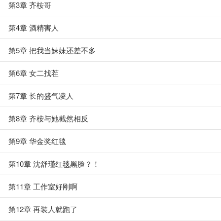
第3章 齐桉哥
第4章 酒精害人
第5章 把我当妹妹还差不多
第6章 女二找茬
第7章 长的盛气凌人
第8章 齐桉与她截然相反
第9章 华金奖红毯
第10章 沈舒瑾红毯黑脸？！
第11章 工作室好刚啊
第12章 再装人就跑了