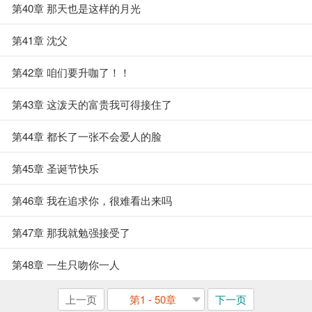
第40章 那天也是这样的月光
第41章 沈父
第42章 咱们要升咖了！！
第43章 这泼天的富贵我可得接住了
第44章 都长了一张不会爱人的脸
第45章 圣诞节快乐
第46章 我在追求你，很难看出来吗
第47章 那我就勉强接受了
第48章 一生只吻你一人
上一页
第1 - 50章
下一页