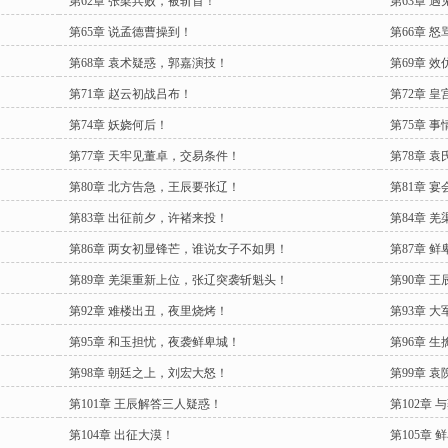
第62章 张梁兵败，被斩首！
第63章 
第65章 说孟德曹操到！
第66章 
第68章 袁术疑惑，郭嘉演技！
第69章 
第71章 赵云初战吕布！
第72章 
第74章 妖娆何后！
第75章 
第77章 天牢见董卓，交易条件！
第78章 
第80章 北方告急，王辰要张辽！
第81章 
第83章 出征前夕，许褚来投！
第84章 
第86章 两女初显锋芒，谁说女子不如男！
第87章 
第89章 羌渠重新上位，张辽突袭斩魁头！
第90章 
第92章 难楼出丑，夜里烧烤！
第93章 
第95章 和玉担忧，夜袭鲜卑城！
第96章 
第98章 朝廷之上，刘宏大怒！
第99章 
第101章 王辰解答三人疑惑！
第102章
第104章 出征大漠！
第105章