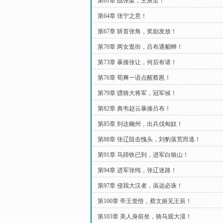
第61章 战张梁，王辰至！
第64章 张宁之意！
第67章 斩首张角，奖励发放！
第70章 两女逛街，吕布遇貂蝉！
第73章 暴揍张让，何后有请！
第76章 荀爽一语点醒蔡邕！
第79章 骠骑大将军，冠军候！
第82章 典韦赵云暴揍吕布！
第85章 到达幽州，出兵伐匈奴！
第88章 张辽阻击愧头，刘豹落荒而逃！
第91章 马蹄铁已到，进军白狼山！
第94章 进军张纯，张辽迷路！
第97章 侵我大汉者，虽远必诛！
第100章 帝王觉悟，蔡文姬见王辰！
第103章 美人身前坐，骑马观大漠！