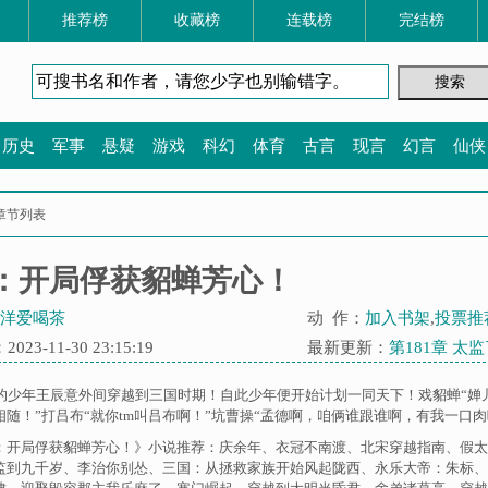
推荐榜
收藏榜
连载榜
完结榜
历史
军事
悬疑
游戏
科幻
体育
古言
现言
幻言
仙侠
章节列表
：开局俘获貂蝉芳心！
洋爱喝茶
动 作：
加入书架
,
投票推
23-11-30 23:15:19
最新更新：
第181章 太
纪的少年王辰意外间穿越到三国时期！自此少年便开始计划一同天下！戏貂蝉“婵
随！”打吕布“就你tm叫吕布啊！”坑曹操“孟德啊，咱俩谁跟谁啊，有我一口肉吃
：开局俘获貂蝉芳心！》小说推荐：
庆余年
、
衣冠不南渡
、
北宋穿越指南
、
假太
监到九千岁
、
李治你别怂
、
三国：从拯救家族开始风起陇西
、
永乐大帝：朱标
、