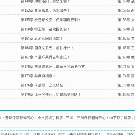
第149章 冲出洛阳，孙坚来靠！
第150章
第152章 董卓撤离，两军出击！
第153章
第155章 欲迁都长安，伍孚朝廷行刺！
第156章
第158章 得玉玺，诸侯围长安！
第159章
第161章 袁术欲同盟西凉！
第162章
第164章 颜良文丑死，前往徐州！
第165章
第167章 产量吓呆乔玄和张氏！
第168章 
第170章 曹操得兖州，糜家三兄妹遇乔玄
第171章
第173章 与糜贞相谈！
第174章
第176章 何后现，众人猜疑！
第177章
第179章 徐州的变化，组建精英部队！
第180章 
国：开局俘获貂蝉芳心！全文阅读手机版
-
三国：开局俘获貂蝉芳心！txt下载手机版
-
带着战略仓库回大唐
、
红楼之挽天倾
、
特工：开局郑耀先和我接头
、
贞观小闲王
、
我的