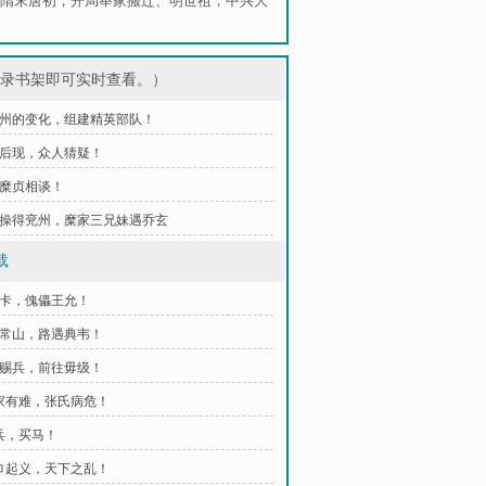
隋末唐初，开局举家搬迁
、
明世祖，中兴大
登录书架即可实时查看。）
 徐州的变化，组建精英部队！
 何后现，众人猜疑！
与糜贞相谈！
 曹操得兖州，糜家三兄妹遇乔玄
载
儡卡，傀儡王允！
往常山，路遇典韦！
辰赐兵，前往毋级！
甄家有难，张氏病危！
造兵，买马！
黄巾起义，天下之乱！