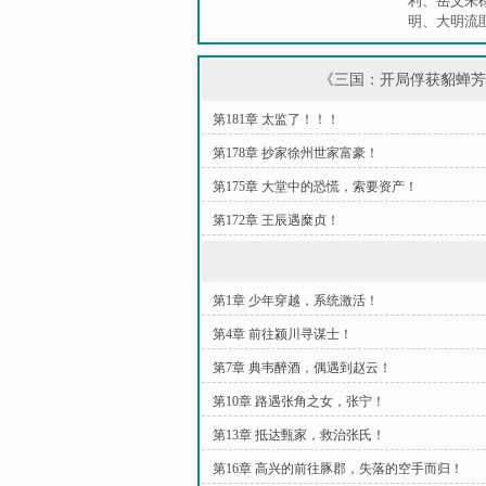
利
、
岳父朱
明
、
大明流
《三国：开局俘获貂蝉
第181章 太监了！！！
第178章 抄家徐州世家富豪！
第175章 大堂中的恐慌，索要资产！
第172章 王辰遇糜贞！
第1章 少年穿越，系统激活！
第4章 前往颍川寻谋士！
第7章 典韦醉酒，偶遇到赵云！
第10章 路遇张角之女，张宁！
第13章 抵达甄家，救治张氏！
第16章 高兴的前往豚郡，失落的空手而归！