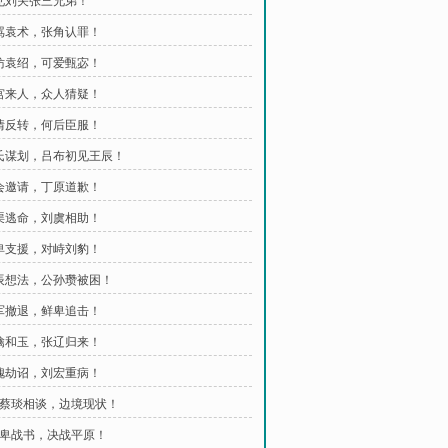
遇见刘关张三兄弟！
怒骂袁术，张角认罪！
效仿袁绍，可爱甄宓！
皇宫来人，众人猜疑！
事情反转，何后臣服！
袁氏谋划，吕布初见王辰！
宴会邀请，丁原道歉！
羌渠逃命，刘虞相助！
鲜卑支援，对峙刘豹！
王辰想法，公孙瓒被困！
大军撤退，鲜卑追击！
生擒和玉，张辽归来！
袁隗劫诏，刘宏重病！
 与蔡琰相谈，边境现状！
 鲜卑战书，决战平原！