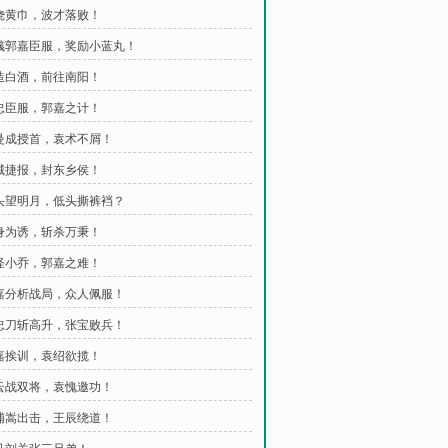
火烧黄巾，波才落败！
荀彧郭嘉臣服，奖励小蓝丸！
酿造白酒，前往南阳！
黄忠臣服，郭嘉之计！
张曼成授首，袁术不屑！
宛城捷报，封东乡侯！
举头望明月，低头撕裤裆？
以身为诱，斩杀万秉！
搞怪小乔，郭嘉之难！
郭嘉分析战局，众人佩服！
黄忠刀斩高升，张宝败兵！
郭嘉挨训，袁绍欲揽！
赵云战双将，袁愧邀功！
皇浦嵩出击，王辰绕道！