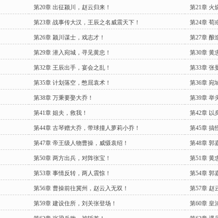
第20章 出征颍川，赵云归来！
第21章 
第23章 战事传大汉，王辰之名威震天下！
第24章 
第26章 颍川谋士，戏志才！
第27章 
第29章 潜入宛城，寻见黄忠！
第30章 
第32章 王辰出手，宴会之乱！
第33章 
第35章 计划落空，憋屈袁术！
第36章 
第38章 万秉要娶大乔！
第39章 
第41章 姐夫，救我！
第42章 
第44章 古琴赠大乔，带球撞人萝莉小乔！
第45章 
第47章 帝王级人物曹操，威慑袁绍！
第48章 
第50章 两方出兵，对阵张宝！
第51章 
第53章 事情反转，两人震惊！
第54章 
第56章 曹操前往冀州，赵云入无双！
第57章 
第59章 建设住所，刘关张登场！
第60章 