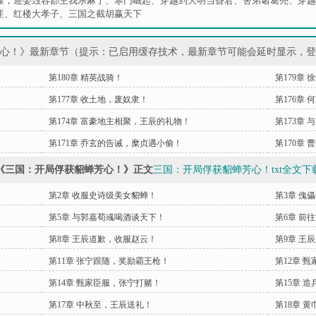
棣，迎娶毁容郡主我乐麻了
、
寒门崛起
、
穿越到大明当昏君
、
舍弟诸葛亮
、
穿越
匪
、
红楼大孝子
、
三国之截胡赢天下
芳心！》最新章节（提示：已启用缓存技术，最新章节可能会延时显示，
第180章 精英战骑！
第179章
第177章 收土地，废奴隶！
第176章
第174章 富豪地主相聚，王辰的礼物！
第173章 
第171章 乔玄的告诫，糜贞遇小偷！
第170章
《三国：开局俘获貂蝉芳心！》正文
三国：开局俘获貂蝉芳心！txt全文下
第2章 收服史诗级美女貂蝉！
第3章 傀
第5章 与郭嘉荀彧喝酒谈天下！
第6章 前
第8章 王辰道歉，收服赵云！
第9章 王
第11章 张宁跟随，奖励霸王枪！
第12章 
第14章 甄家臣服，张宁打赌！
第15章 
第17章 中秋至，王辰送礼！
第18章 