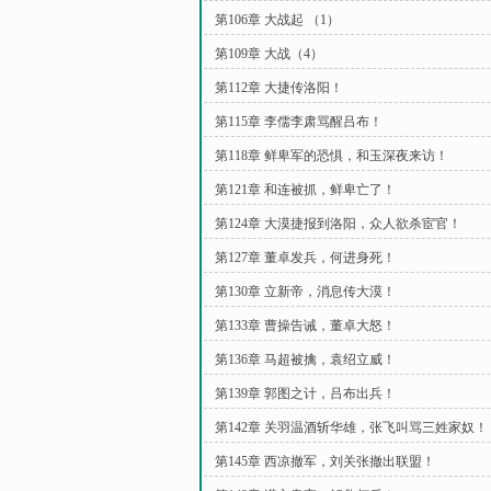
第106章 大战起 （1）
第109章 大战（4）
第112章 大捷传洛阳！
第115章 李儒李肃骂醒吕布！
第118章 鲜卑军的恐惧，和玉深夜来访！
第121章 和连被抓，鲜卑亡了！
第124章 大漠捷报到洛阳，众人欲杀宦官！
第127章 董卓发兵，何进身死！
第130章 立新帝，消息传大漠！
第133章 曹操告诫，董卓大怒！
第136章 马超被擒，袁绍立威！
第139章 郭图之计，吕布出兵！
第142章 关羽温酒斩华雄，张飞叫骂三姓家奴！
第145章 西凉撤军，刘关张撤出联盟！