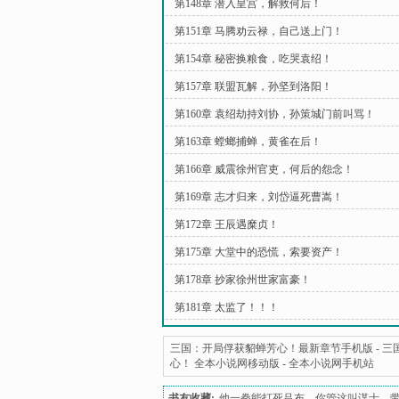
第148章 潜入皇宫，解救何后！
第151章 马腾劝云禄，自己送上门！
第154章 秘密换粮食，吃哭袁绍！
第157章 联盟瓦解，孙坚到洛阳！
第160章 袁绍劫持刘协，孙策城门前叫骂！
第163章 螳螂捕蝉，黄雀在后！
第166章 威震徐州官吏，何后的怨念！
第169章 志才归来，刘岱逼死曹嵩！
第172章 王辰遇糜贞！
第175章 大堂中的恐慌，索要资产！
第178章 抄家徐州世家富豪！
第181章 太监了！！！
三国：开局俘获貂蝉芳心！最新章节手机版
-
三
心！ 全本小说网移动版
-
全本小说网手机站
书友收藏:
他一拳能打死吕布，你管这叫谋士
、