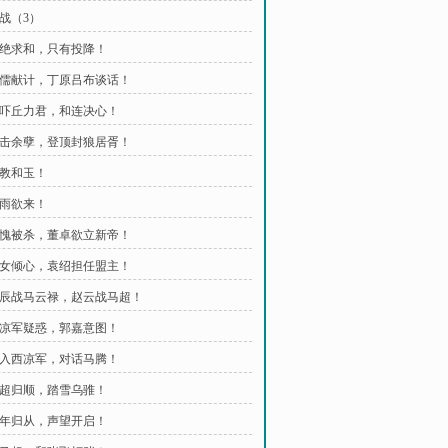
大战（3）
 拒绝求和，只有投降！
 李儒献计，丁原吕布谈话！
 恐吓丘力君，和连决心！
 追击余孽，登顶封狼居胥！
调教和玉！
风雨欲来！
 袁愧被杀，董卓欲立新帝！
 才女倾心，袁绍担任盟主！
 王辰战马云禄，赵云战马超！
 西凉军疑惑，郭嘉意图！
 潜入西凉军，对话马腾！
 马超归顺，踏雪乌骓！
 万年归从，声望开启！