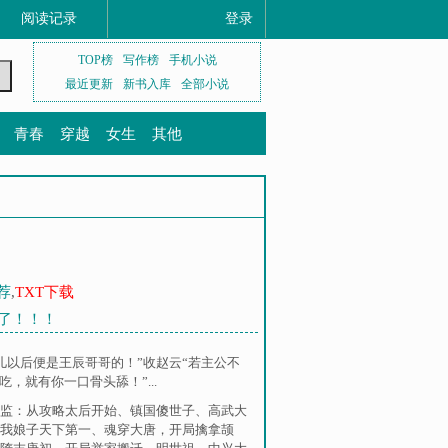
阅读记录
登录
TOP榜
写作榜
手机小说
最近更新
新书入库
全部小说
青春
穿越
女生
其他
荐
,
TXT下载
监了！！！
儿以后便是王辰哥哥的！”收赵云“若主公不
，就有你一口骨头舔！”...
监：从攻略太后开始
、
镇国傻世子
、
高武大
我娘子天下第一
、
魂穿大唐，开局擒拿颉