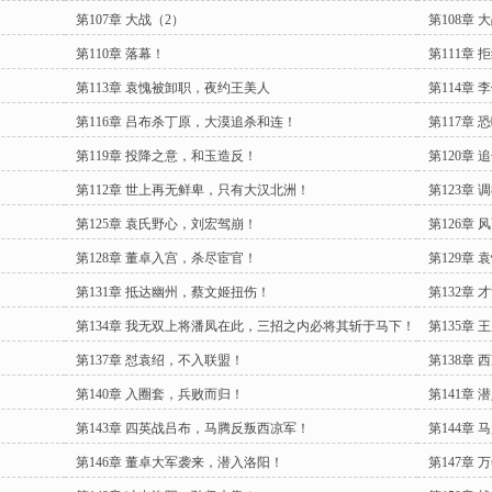
第107章 大战（2）
第108章 
第110章 落幕！
第111章
第113章 袁愧被卸职，夜约王美人
第114章
第116章 吕布杀丁原，大漠追杀和连！
第117章
第119章 投降之意，和玉造反！
第120章
第112章 世上再无鲜卑，只有大汉北洲！
第123章 
第125章 袁氏野心，刘宏驾崩！
第126章 
第128章 董卓入宫，杀尽宦官！
第129章
第131章 抵达幽州，蔡文姬扭伤！
第132章
第134章 我无双上将潘凤在此，三招之内必将其斩于马下！
第135章
第137章 怼袁绍，不入联盟！
第138章
第140章 入圈套，兵败而归！
第141章
第143章 四英战吕布，马腾反叛西凉军！
第144章
第146章 董卓大军袭来，潜入洛阳！
第147章