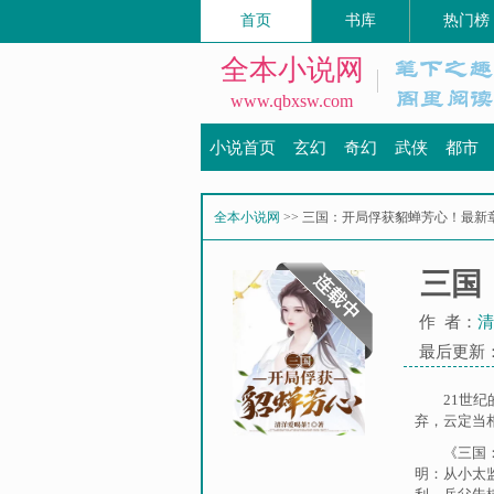
首页
书库
热门榜
全本小说网
www.qbxsw.com
小说首页
玄幻
奇幻
武侠
都市
全本小说网
>> 三国：开局俘获貂蝉芳心！最新
三国
作 者：
清
最后更新：20
21世
弃，云定当相
《三国
明：从小太