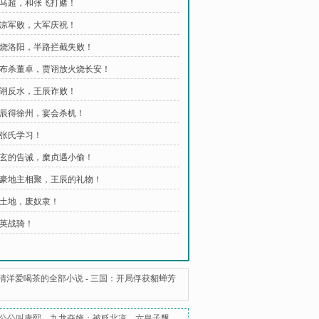
 战马超，和张飞打赌！
 西凉军败，大军庆祝！
 火烧洛阳，半路拦截失败！
 吕布杀董卓，贾诩放火烧长安！
 贾诩反水，王辰诈败！
 王辰得徐州，宴会杀机！
教张氏学习！
 乔玄的告诫，糜贞遇小偷！
 富豪地主相聚，王辰的礼物！
 收土地，废奴隶！
精英战骑！
清洋爱喝茶的全部小说
-
三国：开局俘获貂蝉芳
公公叫康熙
、
九龙夺嫡：被贬北凉，六皇子飘