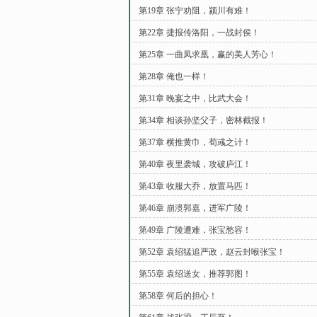
第19章 张宁劝阻，颍川有难！
第22章 捷报传洛阳，一战封侯！
第25章 一曲凤求凰，赢的美人芳心！
第28章 俺也一样！
第31章 晚宴之中，比武大会！
第34章 相谈孙坚父子，密林截报！
第37章 横推黄巾，荀彧之计！
第40章 夜里袭城，攻破庐江！
第43章 收服大乔，放置马匹！
第46章 崩溃郭嘉，进军广陵！
第49章 广陵遭难，张宝愁容！
第52章 袁绍猛追严政，赵云封喉张宝！
第55章 袁绍送女，推荐郭图！
第58章 何后的担心！