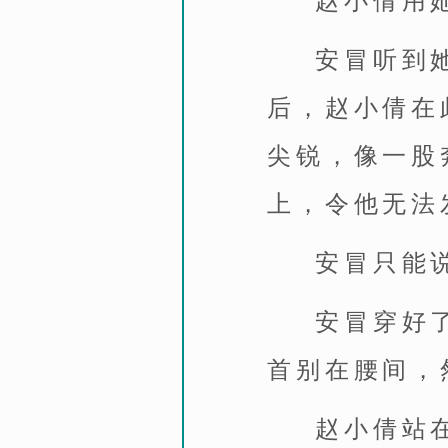
赵小倩用
安冒听到
后，赵小倩在
尖锐，像一股
上，令他无法
安冒只能说
安冒穿好
首别在腰间，
赵小倩站