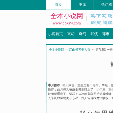
首页
书库
热门榜
全本小说网
www.qbxsw.com
小说首页
玄幻
奇幻
武侠
都市
全本小说网
>>
江山横刀美人香
>> 第715章
本月推荐:
霸天武魂
、
重生之将门毒后
、
学姐，
快穿：白月光又被疯批男主盯上了
、
少年王
、
重
徒弟都泪崩了
、
综武：从攻略黄蓉开始运筹帷幄
人系统助斑斓虎夺东星
、
没人告诉我魔法学校一