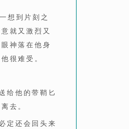
。一想到片刻之
醋意就又激烈又
的眼神落在他身
令他很难受。
送给他的带鞘匕
线离去。
必定还会回头来