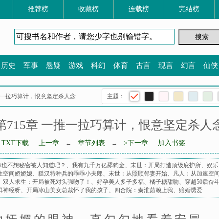
推荐榜
收藏榜
连载榜
完结榜
历史
军事
悬疑
游戏
科幻
体育
古言
现言
幻言
仙侠
 一推一拉巧算计，恨意坚定杀人念
主题：
第715章 一推一拉巧算计，恨意坚定杀人
TXT下载
上一章
章节列表
>下一章
加入书签
←
→
你也不想秘密被人知道吧？
、
我有九千万亿舔狗金
、
末世：开局打造顶级庇护所
、
娱乐
生空间娇娇媳
、
糙汉特种兵的乖乖小夫郎
、
末世：从照顾邻妻开始
、
凡人：从加速空
、
双人求生：开局被死对头强吻了！
、
好孕美人多子多福
、
橘子糖甜吻
、
穿越50后奋
群神经呀
、
开局冰山美女总裁怀了我的孩子
、
四合院：秦淮茹赖上我
、
赔婚诱爱