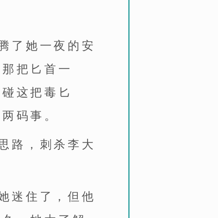
腾了她一夜的安
的那把匕首一
想碰这把毒匕
是两码事。
思路，刺杀李大
她迷住了，但他