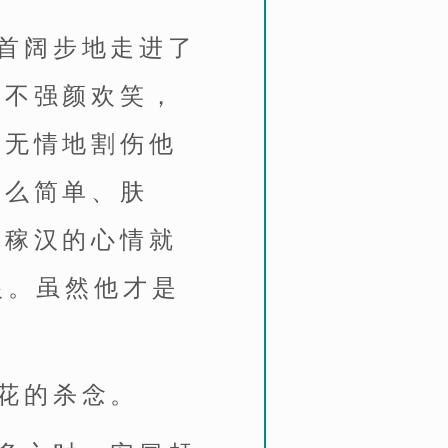
首阔步地走进了
得不强颜欢笑，
在无情地割伤他
这么简单、肤
庄稼汉的心情就
恨。虽然他才是
花的杀念。