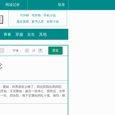
阅读记录
登录
TOP榜
写作榜
手机小说
最近更新
新书入库
全部小说
青春
穿越
女生
其他
-
+
字体：
24
重置
念
：蜜姐，你男朋友太棒了
、
四合院我住西跨院
、
间开始
、
天灾降临：最后一块净土
、
我死后，女帝
斗一生
、
四合院：地下交通站的红小鬼
、
港综：狼