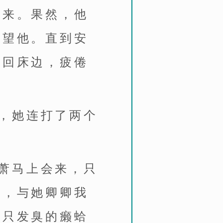
情来。果然，他
凝望他。直到安
退回床边，疲倦
，她连打了两个
萧马上会来，只
里，与她卿卿我
一只发臭的癞蛤