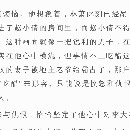
些烦恼。他想象着，林萧此刻已经昂
进了赵小倩的房间里，而赵小倩不
。这种画面就像一把锐利的刀子，
实在他心中横流，但事情不止吃醋
汉的妻子被地主老爷给霸占了，那
“吃醋”来形容。只能说是愤怒和仇
人。
怒与仇恨，恰恰坚定了他心中对李大