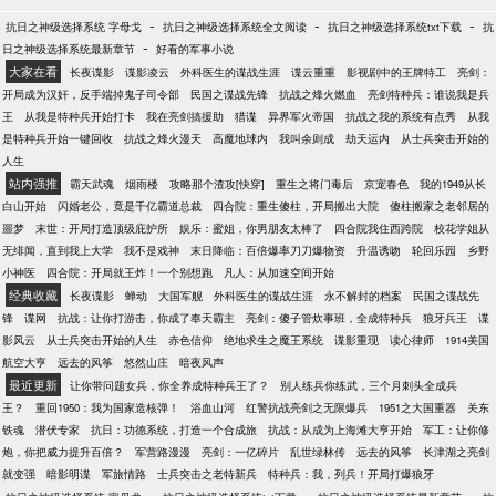
-
-
-
抗日之神级选择系统 字母戈
抗日之神级选择系统全文阅读
抗日之神级选择系统txt下载
抗
-
日之神级选择系统最新章节
好看的军事小说
大家在看
长夜谍影
谍影凌云
外科医生的谍战生涯
谍云重重
影视剧中的王牌特工
亮剑：
开局成为汉奸，反手端掉鬼子司令部
民国之谍战先锋
抗战之烽火燃血
亮剑特种兵：谁说我是兵
王
从我是特种兵开始打卡
我在亮剑搞援助
猎谍
异界军火帝国
抗战之我的系统有点秀
从我
是特种兵开始一键回收
抗战之烽火漫天
高魔地球内
我叫余则成
劫天运内
从士兵突击开始的
人生
站内强推
霸天武魂
烟雨楼
攻略那个渣攻[快穿]
重生之将门毒后
京宠春色
我的1949从长
白山开始
闪婚老公，竟是千亿霸道总裁
四合院：重生傻柱，开局搬出大院
傻柱搬家之老邻居的
噩梦
末世：开局打造顶级庇护所
娱乐：蜜姐，你男朋友太棒了
四合院我住西跨院
校花学姐从
无绯闻，直到我上大学
我不是戏神
末日降临：百倍爆率刀刀爆物资
升温诱吻
轮回乐园
乡野
小神医
四合院：开局就王炸！一个别想跑
凡人：从加速空间开始
经典收藏
长夜谍影
蝉动
大国军舰
外科医生的谍战生涯
永不解封的档案
民国之谍战先
锋
谍网
抗战：让你打游击，你成了奉天霸主
亮剑：傻子管炊事班，全成特种兵
狼牙兵王
谍
影风云
从士兵突击开始的人生
赤色信仰
绝地求生之魔王系统
谍影重现
读心律师
1914美国
航空大亨
远去的风筝
悠然山庄
暗夜风声
最近更新
让你带问题女兵，你全养成特种兵王了？
别人练兵你练武，三个月刺头全成兵
王？
重回1950：我为国家造核弹！
浴血山河
红警抗战亮剑之无限爆兵
1951之大国重器
关东
铁魂
潜伏专家
抗日：功德系统，打造一个合成旅
抗战：从成为上海滩大亨开始
军工：让你修
炮，你把威力提升百倍？
军营路漫漫
亮剑：一亿碎片
乱世绿林传
远去的风筝
长津湖之亮剑
就变强
暗影明谍
军旅情路
士兵突击之老特新兵
特种兵：我，列兵！开局打爆狼牙
-
-
-