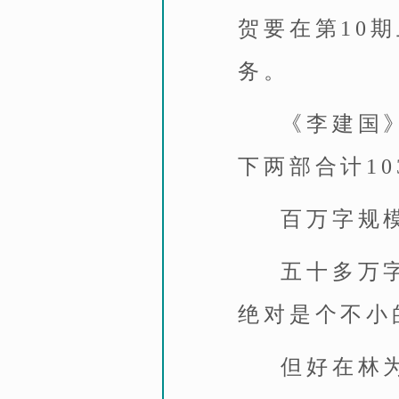
贺要在第10
务。
《李建国
下两部合计10
百万字规
五十多万
绝对是个不小
但好在林