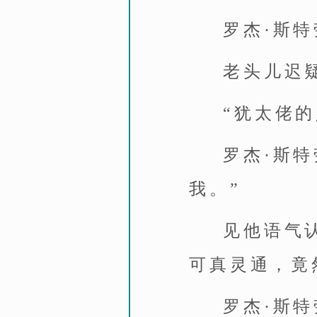
罗杰·斯
老头儿迟
“犹太佬
罗杰·斯
我。”
见他语气
可真灵通，竟
罗杰·斯