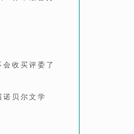
不会收买评委了
届诺贝尔文学