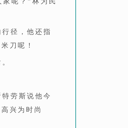
人家呢？”林为民
的行径，他还指
赚米刀呢！
话。
斯特劳斯说他今
在高兴为时尚