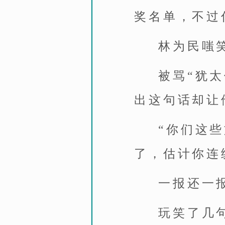
奖名单，不过
林为民嗤
被骂“犹
出这句话却让
“你们这
了，估计你连
一报还一
玩笑了几