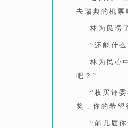
去瑞典的机票
林为民愣
“还能什
林为民心
吧？”
“收买评
奖，你的希望
“前几届