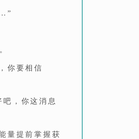
…”
。
的，你要相信
好吧，你这消息
大能量提前掌握获