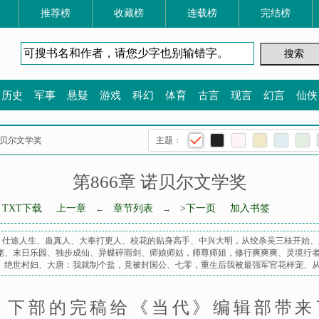
推荐榜
收藏榜
连载榜
完结榜
历史
军事
悬疑
游戏
科幻
体育
古言
现言
幻言
仙侠
 诺贝尔文学奖
主题：
第866章 诺贝尔文学奖
TXT下载
上一章
章节列表
>下一页
加入书签
←
→
、
仕途人生
、
蛊真人
、
大奉打更人
、
校花的贴身高手
、
中兴大明，从绞杀吴三桂开始
、
佬
、
末日乐园
、
独步成仙
、
异蝶碎雨剑
、
师娘师姑，师尊师姐，修行爽爽爽
、
灵境行
、
绝世村妇
、
大唐：我就制个盐，竟被封国公
、
七零，重生后我被最强军官花样宠
、
》下部的完稿给《当代》编辑部带来