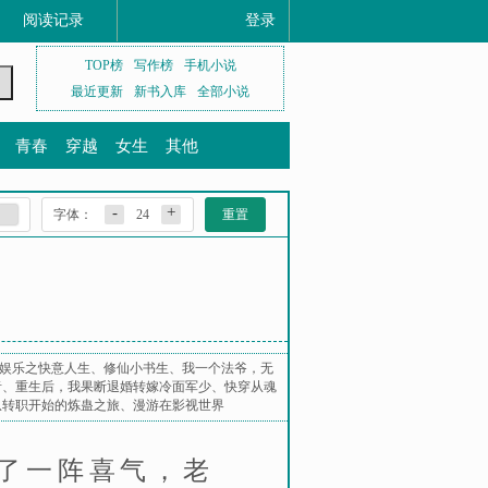
阅读记录
登录
TOP榜
写作榜
手机小说
最近更新
新书入库
全部小说
青春
穿越
女生
其他
-
+
字体：
24
重置
娱乐之快意人生
、
修仙小书生
、
我一个法爷，无
者
、
重生后，我果断退婚转嫁冷面军少
、
快穿从魂
从转职开始的炼蛊之旅
、
漫游在影视世界
了一阵喜气，老