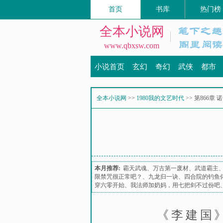
首页
书库
热门榜
全本小说网
www.qbxsw.com
小说首页
玄幻
奇幻
武侠
都市
全本小说网
>>
1980我的文艺时代
>> 第866章
本月推荐:
霸天武魂
、
万古第一废材
、
武道霸主
限禁咒很正常吧？
、
九龙归一诀
、
四合院的钓鱼
穿六零开始
、
我法师加奶妈，用七把剑不过份吧
《李建国